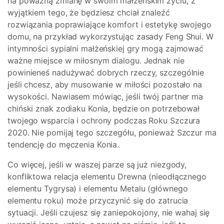
na poważną zmianę w swoim małżeńskim życiu, z
wyjątkiem tego, że będziesz chciał znaleźć
rozwiązania poprawiające komfort i estetykę swojego
domu, na przykład wykorzystując zasady Feng Shui. W
intymności sypialni małżeńskiej gry mogą zajmować
ważne miejsce w miłosnym dialogu. Jednak nie
powinieneś nadużywać dobrych rzeczy, szczególnie
jeśli chcesz, aby musowanie w miłości pozostało na
wysokości. Nawiasem mówiąc, jeśli twój partner ma
chiński znak zodiaku Konia, będzie on potrzebował
twojego wsparcia i ochrony podczas Roku Szczura
2020. Nie pomijaj tego szczegółu, ponieważ Szczur ma
tendencję do męczenia Konia.
Co więcej, jeśli w waszej parze są już niezgody,
konfliktowa relacja elementu Drewna (nieodłącznego
elementu Tygrysa) i elementu Metalu (głównego
elementu roku) może przyczynić się do zatrucia
sytuacji. Jeśli czujesz się zaniepokojony, nie wahaj się