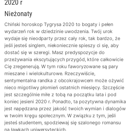
2020 r
Nieżonaty
Chiński horoskop Tygrysa 2020 to bogaty i pełen
wydarzeń rok w dziedzinie uwodzenia. Twój urok
wydaje się nieodparty przez cały rok, tak bardzo, że
jeśli jesteś singlem, niekoniecznie spieszy ci się, aby
dostać się w szeregi. Masz predyspozycje do
przeżywania ekscytujących przygód, które całkowicie
Cię zregenerują. W tym roku faworyzowane są pary
mieszane i wielokulturowe. Rzeczywiście,
sentymentalna randka z obcokrajowcem może ożywić
nieco migotliwy płomień ostatnich miesięcy. Szczęście
jest szczególnie miłe z tobą na początku lata i pod
koniec jesieni 2020 r. Ponadto, ta pozytywna dynamika
jest napędzana przez jakość twoich wymian i dialogów
w twoim kręgu społecznym. W związku z tym, jeśli
jesteś studentem, spodziewaj się szalonego romansu
na ławkach uniwersyteckich.