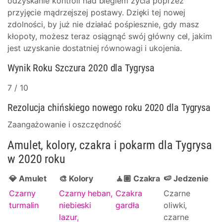
odzyskanie kontroli nad biegiem życia poprzez
przyjęcie mądrzejszej postawy. Dzięki tej nowej
zdolności, by już nie działać pośpiesznie, gdy masz
kłopoty, możesz teraz osiągnąć swój główny cel, jakim
jest uzyskanie dostatniej równowagi i ukojenia.
Wynik Roku Szczura 2020 dla Tygrysa
7 / 10
Rezolucja chińskiego nowego roku 2020 dla Tygrysa
Zaangażowanie i oszczędność
Amulet, kolory, czakra i pokarm dla Tygrysa
w 2020 roku
💎 Amulet
🎨 Kolory
🧘🏽 Czakra
🍉 Jedzenie
Czarny
Czarny heban,
Czakra
Czarne
turmalin
niebieski
gardła
oliwki,
lazur,
czarne