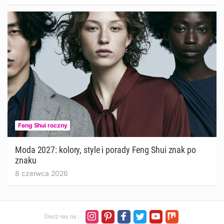
Feng Shui roczny
Moda 2027: kolory, style i porady Feng Shui znak po
znaku
8 czerwca 2026
Śledź nas na :