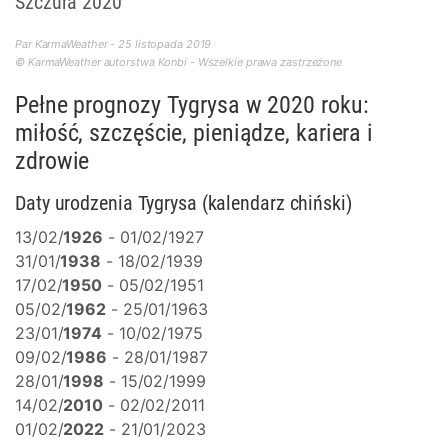
Szczura 2020
Par KarmaWeather - 25 listopada 2019
© KarmaWeather autorstwa Konbi - Wszelkie prawa zastrzeżone
Pełne prognozy Tygrysa w 2020 roku:
miłość, szczęście, pieniądze, kariera i
zdrowie
Daty urodzenia Tygrysa (kalendarz chiński)
13/02/
1926
- 01/02/1927
31/01/
1938
- 18/02/1939
17/02/
1950
- 05/02/1951
05/02/
1962
- 25/01/1963
23/01/
1974
- 10/02/1975
09/02/
1986
- 28/01/1987
28/01/
1998
- 15/02/1999
14/02/
2010
- 02/02/2011
01/02/
2022
- 21/01/2023