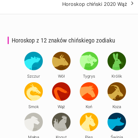
Horoskop chiński 2020 Wąż
Horoskop z 12 znaków chińskiego zodiaku
Szczur
Wół
Tygrys
Królik
Smok
Wąż
Koń
Koza
Małpa
Kogut
Pies
Świnia