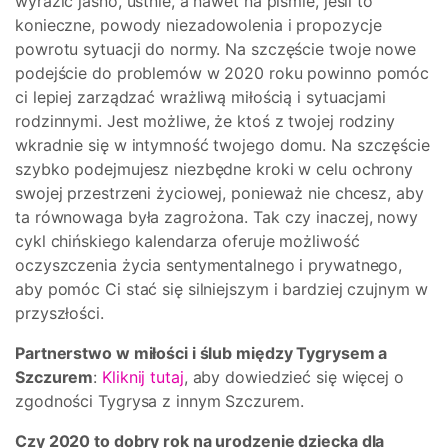
wyrazić jasno, ustnie, a nawet na piśmie, jeśli to
konieczne, powody niezadowolenia i propozycje
powrotu sytuacji do normy. Na szczęście twoje nowe
podejście do problemów w 2020 roku powinno pomóc
ci lepiej zarządzać wrażliwą miłością i sytuacjami
rodzinnymi. Jest możliwe, że ktoś z twojej rodziny
wkradnie się w intymność twojego domu. Na szczęście
szybko podejmujesz niezbędne kroki w celu ochrony
swojej przestrzeni życiowej, ponieważ nie chcesz, aby
ta równowaga była zagrożona. Tak czy inaczej, nowy
cykl chińskiego kalendarza oferuje możliwość
oczyszczenia życia sentymentalnego i prywatnego,
aby pomóc Ci stać się silniejszym i bardziej czujnym w
przyszłości.
Partnerstwo w miłości i ślub między Tygrysem a
Szczurem
:
Kliknij tutaj
, aby dowiedzieć się więcej o
zgodności Tygrysa z innym Szczurem.
Czy 2020 to dobry rok na urodzenie dziecka dla