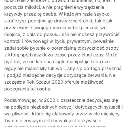
uduszenie zasobów z powodu nadmiernej hojności i
poczucia miłości, a nie pragnienie wyrządzenia
krzywdy przez tę osobę. W każdym razie szybko
skończysz podejmując drastyczne środki, takie jak
przeniesienie swojego mienia w bezpieczniejsze
miejsce, z dala od pokus. Jeśli nie możesz przywrócić
kontroli i równowagi w życiu prywatnym, poważnie
zadaj sobie pytanie o potencjalną toksyczność osoby,
z którą spędzasz dużo czasu przez długi czas. Może
być tak, że on lub ona ciągle manipuluje tobą i że
nigdy nie miałeś siły lub woli, aby się do tego przyznać
i podjąć niezbędne decyzje dotyczące zerwania. Na
szczęście Rok Szczur 2020 oferuje możliwość
pożegnania tej osoby.
Podsumowując, w 2020 r. ostatecznie decydujesz się
na podjęcie niezbędnych decyzji dotyczących sytuacji i
wątpliwości, które cię atakowały przez wiele miesięcy.
Twoim pierwszym aktem woli jest oczywiście