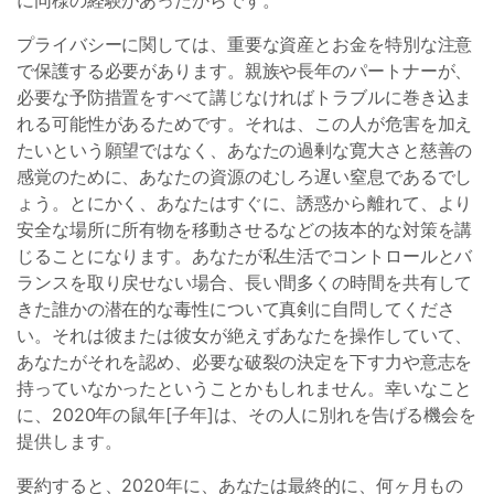
に同様の経験があったからです。
プライバシーに関しては、重要な資産とお金を特別な注意
で保護する必要があります。親族や長年のパートナーが、
必要な予防措置をすべて講じなければトラブルに巻き込ま
れる可能性があるためです。それは、この人が危害を加え
たいという願望ではなく、あなたの過剰な寛大さと慈善の
感覚のために、あなたの資源のむしろ遅い窒息であるでし
ょう。とにかく、あなたはすぐに、誘惑から離れて、より
安全な場所に所有物を移動させるなどの抜本的な対策を講
じることになります。あなたが私生活でコントロールとバ
ランスを取り戻せない場合、長い間多くの時間を共有して
きた誰かの潜在的な毒性について真剣に自問してくださ
い。それは彼または彼女が絶えずあなたを操作していて、
あなたがそれを認め、必要な破裂の決定を下す力や意志を
持っていなかったということかもしれません。幸いなこと
に、2020年の鼠年[子年]は、その人に別れを告げる機会を
提供します。
要約すると、2020年に、あなたは最終的に、何ヶ月もの