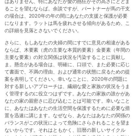
はありません、特にあなたが愛の熱狂がその高さにとどま
ることを望むならば。余談ですが、パートナーが馬の干支
の場合は、2020年の年の間にあなたの支援と保護が必要
になります。ラットは馬を疲れさせる傾向があるため、こ
の詳細を見落とさないでください。
さらに、もしあなたの夫婦の間にすでに意見の相違がある
ならば、木要素（虎の主要な本質的要素）金要素（年間の
主要な要素）の対立関係は状況を汚染することに貢献し
ま。懸念がある場合は、明確に、口頭で、また必要に応じ
て書面で、不満の理由、および通常の状態に戻るための提
案を表明してください。幸いなことに、2020年の問題に
対する新しいアプローチは、繊細な愛と家族の状況をうま
く管理するのに役立つはずです。あなたの家族の誰かがあ
なたの家の親密さに忍び込むことは可能です。幸いなこと
に、あなたはあなたの生活空間を保護するために必要な措
置を迅速に講じます。なぜなら、あなたはあなたの関係の
バランスがこの状況によって危険にさらされることを望ま
ないからです。それはともかく、旧暦の新しいサイクル