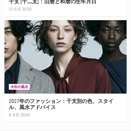
干支 [十二支]：旧暦と和暦の生年月日
12 6月 2026
今年の風水
2027年のファッション：干支別の色、スタイ
ル、風水アドバイス
8 6月 2026