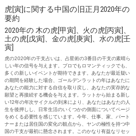
虎[寅]に関する中国の旧正月2020年の
要約
2020年の 木の虎[甲寅]、火の虎[丙寅]、
土の虎[戊寅]、金の虎[庚寅]、水の虎[壬
寅]
虎の2020年の干支占いは、占星術の3番目の干支の素晴ら
しい年の信号を与えます。プロでもロマンティックでも、
多くの新しいイベントが期待できます。あなたが最近疑い
の期間を経験した場合、ゴールデンラットの年はあなたに
あなたの能力に対する自信を取り戻し、あなたの実存的な
願望と再接続する機会を与えます。ラットから始まる新し
い12年の年次サイクルの到来により、あなたはあなたの人
生を後押しし、日常生活のいくつかの側面についてページ
をめくる必要性を感じています。今年、仕事、家、パート
ナーまたは居住国の変化の観点から、ヤンの極性を持つ中
国の干支が最初に懸念されます。このかなり有益なリセッ