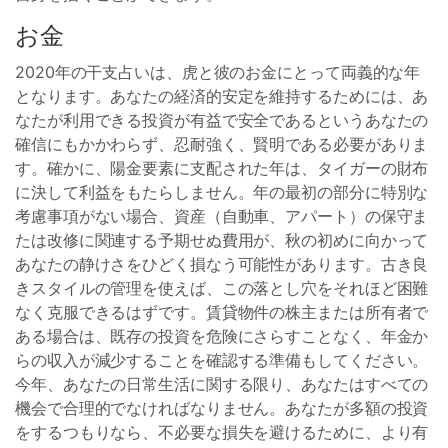
お金
2020年の干支占いは、虎と彼のお金にとって両義的な年
となります。あなたの経済的安定を維持するためには、あ
なたが利用できる投資が有益で安全であるというあなたの
確信にもかかわらず、忍耐強く、賢明である必要がありま
す。確かに、陽金要素に支配された年は、タイガーの財布
に決して利益をもたらしません。年の最初の部分に特別な
考慮事項がない場合、資産（自動車、アパート）の保守ま
たは改修に関連する予期せぬ費用が、秋の初めに向かって
あなたの静けさをひどく損なう可能性があります。古き良
きスタイルの管理を使えば、この落とし穴をそれほど困難
なく克服できるはずです。賃貸物件の株主または所有者で
ある場合は、既存の投資を危険にさらすことなく、年金か
らの収入が減少することを確認する準備もしてください。
今年、あなたの日常生活に関する限り、あなたはすべての
機会で合理的でなければなりません。あなたが多額の投資
をするつもりなら、不必要な損失を避けるために、より有