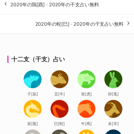
2020年の鶏[酉] · 2020年の干支占い無料
稿
ナ
2020年の蛇[巳] · 2020年の干支占い無料
ビ
ゲ
ー
シ
十二支（干支）占い
ョ
ン
子[鼠]
丑[牛]
寅[虎]
卯[兎]
辰[龍]
巳[蛇]
午[馬]
未[羊]