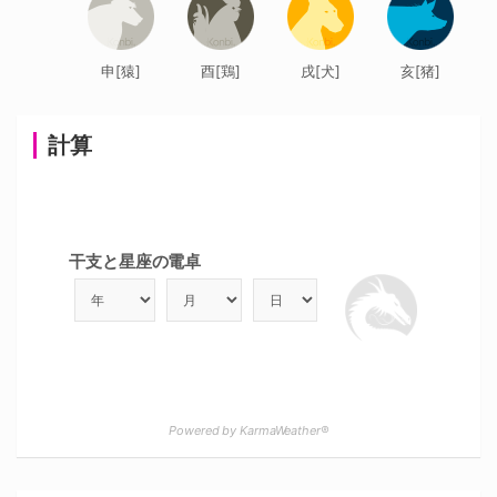
申[猿]
酉[鶏]
戌[犬]
亥[猪]
計算
干支と星座の電卓
Powered by KarmaWeather®