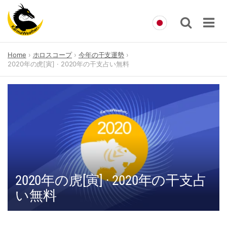
Skip
Home
ホロスコープ
今年の干支運勢
to
2020年の虎[寅] · 2020年の干支占い無料
content
2020年の虎[寅] · 2020年の干支占
い無料