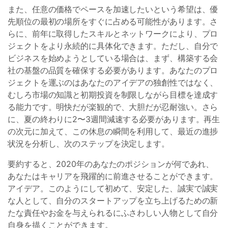
また、任意の価格でペースを加速したいという希望は、優
先順位の最初の場所をすぐに占める可能性があります。さ
らに、前年に取得したスキルとネットワークにより、プロ
ジェクトをより永続的に具体化できます。ただし、自分で
ビジネスを始めようとしている場合は、まず、構築する会
社の基盤の品質を確保する必要があります。あなたのプロ
ジェクトを運ぶのはあなたのアイデアの独創性ではなく、
むしろ市場の知識と初期投資を制限しながら目標を達成す
る能力です。明快だが楽観的で、大胆だが忍耐強い。さら
に、夏の終わりに2〜3週間減速する必要があります。再生
の次元に加えて、この休息の瞬間を利用して、最近の進捗
状況を分析し、次のステップを決定します。
要約すると、2020年のあなたのポジションが何であれ、
あなたはキャリアを飛躍的に前進させることができます。
アイデア。このようにして初めて、安定した、誠実で誠実
な人として、自分のスタートアップを立ち上げるための新
たな責任やお金を与えられるにふさわしい人物として自分
自身を描くことができます。