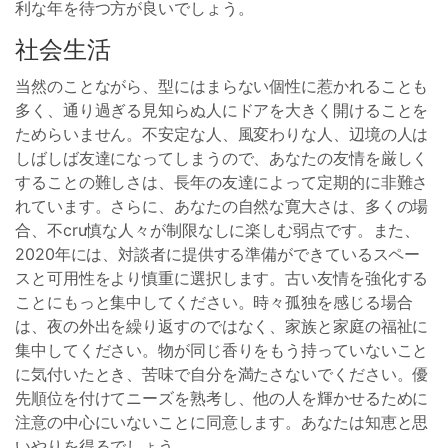
利な年を待つ方が良いでしょう。
社会生活
当然のことながら、型にはまらない個性に惹かれることも
多く、通り過ぎる見知らぬ人にドアを大きく開けることを
ためらいません。不安定な人、風変わりな人、辺境の人は
しばしば友達になってしまうので、あなたの友情を厳しく
することの難しさは、長年の友達によって定期的に非難さ
れています。さらに、あなたの自然な寛大さは、多くの場
合、不cru慎な人々が制限なしに楽しむ弱点です。また、
2020年には、対談者に提供する準備ができているスペー
スと可用性をより慎重に選択します。古い友情を強化する
ことにもっと集中してください。時々孤独を感じる場合
は、夜の外出を繰り返すのではなく、家族と家庭の福祉に
集中してください。物が同じ香りをもう持っていないこと
に気付いたとき、苦味で自分を満たさないでください。優
先順位を付けてニーズを熟考し、他の人を輝かせるために
注意の中心にいないことに同意します。あなたは知恵と思
いやりを得るでしょう。