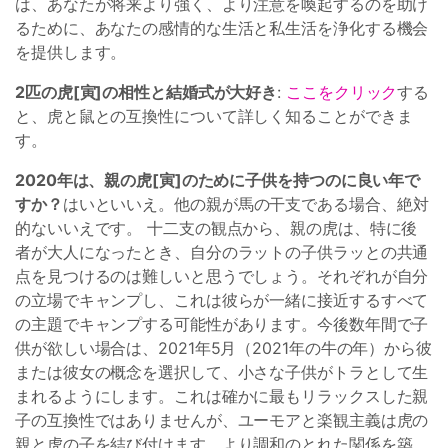
は、あなたが将来より強く、より注意を喚起するのを助け
るために、あなたの感情的な生活と私生活を浄化する機会
を提供します。
2匹の虎[寅]の相性と結婚式が大好き
:
ここをクリック
する
と、虎と鼠との互換性について詳しく知ることができま
す。
2020年は、親の虎[寅]のために子供を持つのに良い年で
すか？
はいといいえ。他の親が馬の干支である場合、絶対
的ないいえです。 十二支の観点から、親の虎は、特に後
者が大人になったとき、自分のラットの子供ラッとの共通
点を見つけるのは難しいと思うでしょう。それぞれが自分
の立場でキャンプし、これは彼らが一緒に接近するすべて
の主題でキャンプする可能性があります。今後数年間で子
供が欲しい場合は、2021年5月（2021年の牛の年）から彼
または彼女の概念を選択して、小さな子供がトラとして生
まれるようにします。これは確かに最もリラックスした親
子の互換性ではありませんが、ユーモアと楽観主義は虎の
親と虎の子を結び付けます。より調和のとれた関係を築