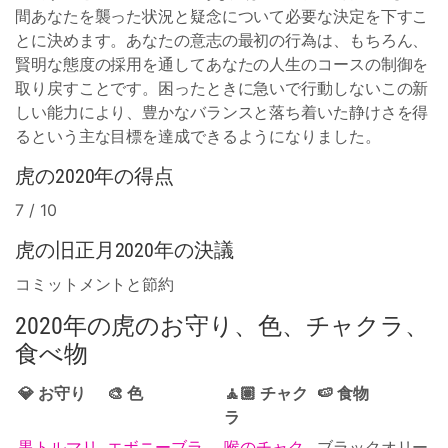
間あなたを襲った状況と疑念について必要な決定を下すこ
とに決めます。あなたの意志の最初の行為は、もちろん、
賢明な態度の採用を通してあなたの人生のコースの制御を
取り戻すことです。困ったときに急いで行動しないこの新
しい能力により、豊かなバランスと落ち着いた静けさを得
るという主な目標を達成できるようになりました。
虎の2020年の得点
7 / 10
虎の旧正月2020年の決議
コミットメントと節約
2020年の虎のお守り、色、チャクラ、
食べ物
💎 お守り
🎨 色
🧘🏽 チャク
🍉 食物
ラ
黒トルマリ
エボニーブラ
喉のチャク
ブラックオリー