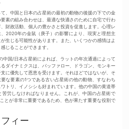
。
って、中国と日本の占星術の最初の動物の後援の下での金
の要素の組み合わせは、最適な快適さのために自宅で行わ
蓄、財政活動、個人の豊かさと投資を促進します。心理レ
は、2020年の金鼠（庚子）の影響により、現実と理想主
にが生じる可能性があります。また、いくつかの感情はよ
く感じることができます。
年の中国/日本占星術によれば、ラットの年次通過によって
れるダイナミクスは、バッファロー、ドラゴン、モンキー
干支に優先して恩恵を受けます。それほどではないが、そ
主要な要素の1つである古い占星術の他の動物、すなわち
ニワトリ、イノシシも好まれています。他の中国の黄道帯
と苦労しなければなりません。これが、中国の占星術で
ことが非常に重要であるため、色が果たす重要な役割で
ラフィー