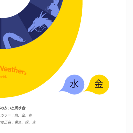
支の占いと風水色
:
ーカラー：白、金、青
び修正色：黄色、緑、赤