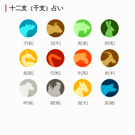
十二支（干支）占い
子[鼠]
丑[牛]
寅[虎]
卯[兎]
辰[龍]
巳[蛇]
午[馬]
未[羊]
申[猿]
酉[鶏]
戌[犬]
亥[猪]