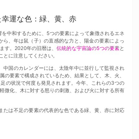
た幸運な色：緑、黄、赤
響を中和するために、5つの要素によって象徴されるエネ
月から、年は鼠（子）の直感的な力と、陽金の要素によっ
す。2020年の旧暦は、
伝統的な宇宙論の5つの要素
と
ことに注意してください。
と、中国のカレンダーには、太陰年中に並行して監視され
金属の要素で構成されているため、結果として、木、火、
足の状況で何度も発見されます。今年、これらの3つの
軽微化、木に対する怒りの刺激、および火に対する所有
点または不足の要素の代表的な色である緑、黄、赤に対応