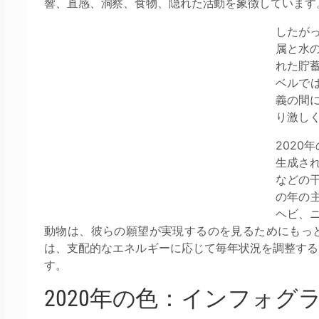
響、直感、洞察、食物、隠れた活動を象徴しています
したが
属と水
れた貯
ベルで
義の間
り激し
2020
生成さ
などの
の年の
ヘビ、
動物は、彼らの願望が実現するのを見るためにもっ
は、支配的なエネルギーに応じて毎年状況を調整する
す。
2020年の色：インフォグ