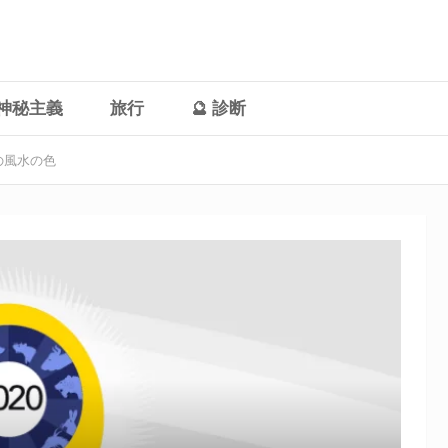
神秘主義
旅行
🔮 診断
年の風水の色