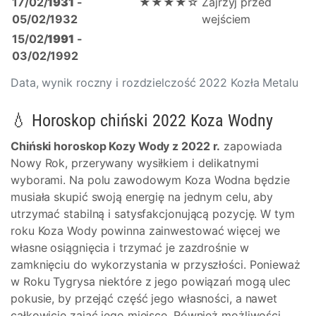
17/02/
1931
-
★★★★☆
Zajrzyj przed
05/02/1932
wejściem
15/02/
1991
-
03/02/1992
Data, wynik roczny i rozdzielczość 2022 Kozła Metalu
💧 Horoskop chiński 2022 Koza Wodny
Chiński horoskop Kozy Wody z 2022 r.
zapowiada
Nowy Rok, przerywany wysiłkiem i delikatnymi
wyborami. Na polu zawodowym Koza Wodna będzie
musiała skupić swoją energię na jednym celu, aby
utrzymać stabilną i satysfakcjonującą pozycję. W tym
roku Koza Wody powinna zainwestować więcej we
własne osiągnięcia i trzymać je zazdrośnie w
zamknięciu do wykorzystania w przyszłości. Ponieważ
w Roku Tygrysa niektóre z jego powiązań mogą ulec
pokusie, by przejąć część jego własności, a nawet
całkowicie zająć jego miejsce. Również możliwości