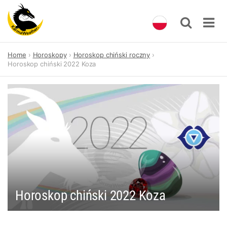
Skip
Home
Horoskopy
Horoskop chiński roczny
to
Horoskop chiński 2022 Koza
content
Horoskop chiński 2022 Koza