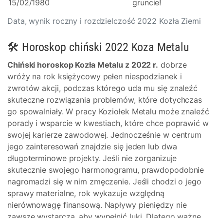
15/02/1980
gruncie!
Data, wynik roczny i rozdzielczość 2022 Kozła Ziemi
🛠 Horoskop chiński 2022 Koza Metalu
Chiński horoskop Kozła Metalu z 2022 r.
dobrze
wróży na rok księżycowy pełen niespodzianek i
zwrotów akcji, podczas którego uda mu się znaleźć
skuteczne rozwiązania problemów, które dotychczas
go spowalniały. W pracy Koziołek Metalu może znaleźć
porady i wsparcie w kwestiach, które chce poprawić w
swojej karierze zawodowej. Jednocześnie w centrum
jego zainteresowań znajdzie się jeden lub dwa
długoterminowe projekty. Jeśli nie zorganizuje
skutecznie swojego harmonogramu, prawdopodobnie
nagromadzi się w nim zmęczenie. Jeśli chodzi o jego
sprawy materialne, rok wykazuje względną
nierównowagę finansową. Napływy pieniędzy nie
zawsze wystarczą, aby wypełnić luki. Dlatego ważne