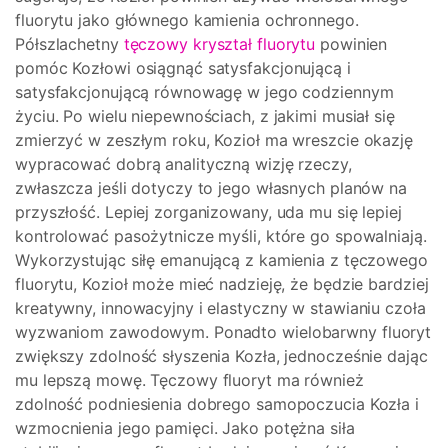
fluorytu jako głównego kamienia ochronnego.
Półszlachetny
tęczowy kryształ fluorytu
powinien
pomóc Kozłowi osiągnąć satysfakcjonującą i
satysfakcjonującą równowagę w jego codziennym
życiu. Po wielu niepewnościach, z jakimi musiał się
zmierzyć w zeszłym roku, Kozioł ma wreszcie okazję
wypracować dobrą analityczną wizję rzeczy,
zwłaszcza jeśli dotyczy to jego własnych planów na
przyszłość. Lepiej zorganizowany, uda mu się lepiej
kontrolować pasożytnicze myśli, które go spowalniają.
Wykorzystując siłę emanującą z kamienia z tęczowego
fluorytu, Kozioł może mieć nadzieję, że będzie bardziej
kreatywny, innowacyjny i elastyczny w stawianiu czoła
wyzwaniom zawodowym. Ponadto wielobarwny fluoryt
zwiększy zdolność słyszenia Kozła, jednocześnie dając
mu lepszą mowę. Tęczowy fluoryt ma również
zdolność podniesienia dobrego samopoczucia Kozła i
wzmocnienia jego pamięci. Jako potężna siła