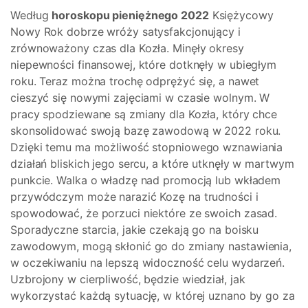
Według
horoskopu pieniężnego 2022
Księżycowy
Nowy Rok dobrze wróży satysfakcjonujący i
zrównoważony czas dla Kozła. Minęły okresy
niepewności finansowej, które dotknęły w ubiegłym
roku. Teraz można trochę odprężyć się, a nawet
cieszyć się nowymi zajęciami w czasie wolnym. W
pracy spodziewane są zmiany dla Kozła, który chce
skonsolidować swoją bazę zawodową w 2022 roku.
Dzięki temu ma możliwość stopniowego wznawiania
działań bliskich jego sercu, a które utknęły w martwym
punkcie. Walka o władzę nad promocją lub wkładem
przywódczym może narazić Kozę na trudności i
spowodować, że porzuci niektóre ze swoich zasad.
Sporadyczne starcia, jakie czekają go na boisku
zawodowym, mogą skłonić go do zmiany nastawienia,
w oczekiwaniu na lepszą widoczność celu wydarzeń.
Uzbrojony w cierpliwość, będzie wiedział, jak
wykorzystać każdą sytuację, w której uznano by go za