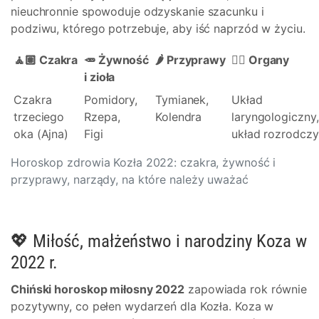
nieuchronnie spowoduje odzyskanie szacunku i
podziwu, którego potrzebuje, aby iść naprzód w życiu.
🧘🏽 Czakra
🥕 Żywność
🌶️ Przyprawy
👩‍⚕️ Organy
i zioła
Czakra
Pomidory,
Tymianek,
Układ
trzeciego
Rzepa,
Kolendra
laryngologiczny,
oka (Ajna)
Figi
układ rozrodczy
Horoskop zdrowia Kozła 2022: czakra, żywność i
przyprawy, narządy, na które należy uważać
💖 Miłość, małżeństwo i narodziny Koza w
2022 r.
Chiński horoskop miłosny 2022
zapowiada rok równie
pozytywny, co pełen wydarzeń dla Kozła. Koza w