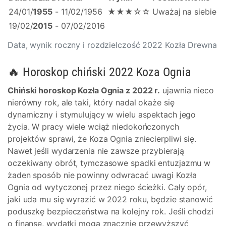
24/01/
1955
- 11/02/1956
★★★☆☆
Uważaj na siebie
19/02/
2015
- 07/02/2016
Data, wynik roczny i rozdzielczość 2022 Kozła Drewna
🔥 Horoskop chiński 2022 Koza Ognia
Chiński horoskop Kozła Ognia z 2022 r.
ujawnia nieco
nierówny rok, ale taki, który nadal okaże się
dynamiczny i stymulujący w wielu aspektach jego
życia. W pracy wiele wciąż niedokończonych
projektów sprawi, że Koza Ognia zniecierpliwi się.
Nawet jeśli wydarzenia nie zawsze przybierają
oczekiwany obrót, tymczasowe spadki entuzjazmu w
żaden sposób nie powinny odwracać uwagi Kozła
Ognia od wytyczonej przez niego ścieżki. Cały opór,
jaki uda mu się wyrazić w 2022 roku, będzie stanowić
poduszkę bezpieczeństwa na kolejny rok. Jeśli chodzi
o finanse, wydatki mogą znacznie przewyższyć