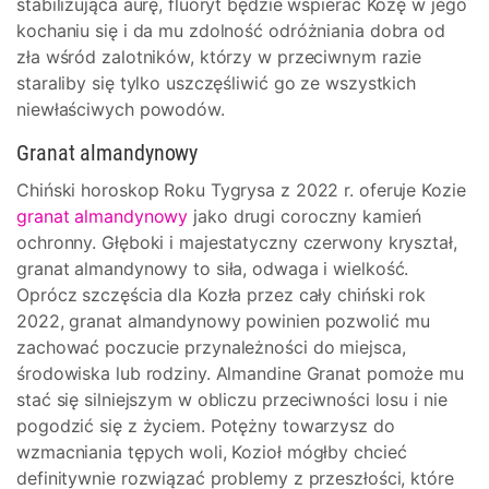
stabilizująca aurę, fluoryt będzie wspierać Kozę w jego
kochaniu się i da mu zdolność odróżniania dobra od
zła wśród zalotników, którzy w przeciwnym razie
staraliby się tylko uszczęśliwić go ze wszystkich
niewłaściwych powodów.
Granat almandynowy
Chiński horoskop Roku Tygrysa z 2022 r. oferuje Kozie
granat almandynowy
jako drugi coroczny kamień
ochronny. Głęboki i majestatyczny czerwony kryształ,
granat almandynowy to siła, odwaga i wielkość.
Oprócz szczęścia dla Kozła przez cały chiński rok
2022, granat almandynowy powinien pozwolić mu
zachować poczucie przynależności do miejsca,
środowiska lub rodziny. Almandine Granat pomoże mu
stać się silniejszym w obliczu przeciwności losu i nie
pogodzić się z życiem. Potężny towarzysz do
wzmacniania tępych woli, Kozioł mógłby chcieć
definitywnie rozwiązać problemy z przeszłości, które