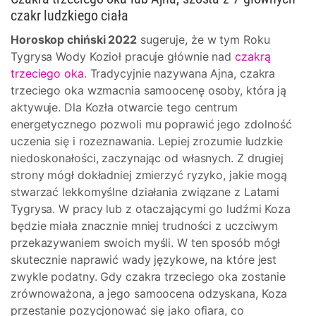
czakr ludzkiego ciała
Horoskop chiński 2022
sugeruje, że w tym Roku
Tygrysa Wody Kozioł pracuje głównie nad
czakrą
trzeciego oka
. Tradycyjnie nazywana Ajna, czakra
trzeciego oka wzmacnia samoocenę osoby, która ją
aktywuje. Dla Kozła otwarcie tego centrum
energetycznego pozwoli mu poprawić jego zdolność
uczenia się i rozeznawania. Lepiej zrozumie ludzkie
niedoskonałości, zaczynając od własnych. Z drugiej
strony mógł dokładniej zmierzyć ryzyko, jakie mogą
stwarzać lekkomyślne działania związane z Latami
Tygrysa. W pracy lub z otaczającymi go ludźmi Koza
będzie miała znacznie mniej trudności z uczciwym
przekazywaniem swoich myśli. W ten sposób mógł
skutecznie naprawić wady językowe, na które jest
zwykle podatny. Gdy czakra trzeciego oka zostanie
zrównoważona, a jego samoocena odzyskana, Koza
przestanie pozycjonować się jako ofiara, co