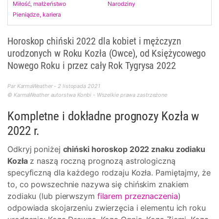
Miłość, małżeństwo
Narodziny
Pieniądze, kariera
Horoskop chiński 2022 dla kobiet i mężczyzn
urodzonych w Roku Kozła (Owce), od Księżycowego
Nowego Roku i przez cały Rok Tygrysa 2022
Par KarmaWeather - 2 listopada 2021
© KarmaWeather autorstwa Konbi - Wszelkie prawa zastrzeżone
Kompletne i dokładne prognozy Kozła w
2022 r.
Odkryj poniżej
chiński horoskop 2022 znaku zodiaku
Kozła
z naszą roczną prognozą astrologiczną
specyficzną dla każdego rodzaju Kozła. Pamiętajmy, że
to, co powszechnie nazywa się chińskim znakiem
zodiaku (lub pierwszym
filarem przeznaczenia
)
odpowiada skojarzeniu zwierzęcia i elementu ich roku