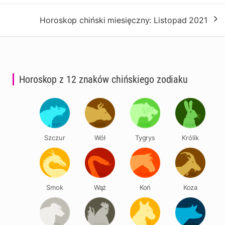
Horoskop chiński miesięczny: Listopad 2021
Horoskop z 12 znaków chińskiego zodiaku
Szczur
Wół
Tygrys
Królik
Smok
Wąż
Koń
Koza