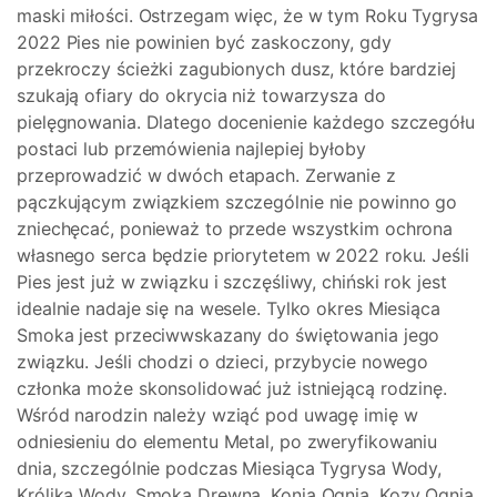
maski miłości. Ostrzegam więc, że w tym Roku Tygrysa
2022 Pies nie powinien być zaskoczony, gdy
przekroczy ścieżki zagubionych dusz, które bardziej
szukają ofiary do okrycia niż towarzysza do
pielęgnowania. Dlatego docenienie każdego szczegółu
postaci lub przemówienia najlepiej byłoby
przeprowadzić w dwóch etapach. Zerwanie z
pączkującym związkiem szczególnie nie powinno go
zniechęcać, ponieważ to przede wszystkim ochrona
własnego serca będzie priorytetem w 2022 roku. Jeśli
Pies jest już w związku i szczęśliwy, chiński rok jest
idealnie nadaje się na wesele. Tylko okres Miesiąca
Smoka jest przeciwwskazany do świętowania jego
związku. Jeśli chodzi o dzieci, przybycie nowego
członka może skonsolidować już istniejącą rodzinę.
Wśród narodzin należy wziąć pod uwagę imię w
odniesieniu do elementu Metal, po zweryfikowaniu
dnia, szczególnie podczas Miesiąca Tygrysa Wody,
Królika Wody, Smoka Drewna, Konia Ognia, Kozy Ognia