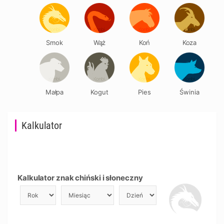
Smok
Wąż
Koń
Koza
Małpa
Kogut
Pies
Świnia
Kalkulator
Kalkulator znak chiński i słoneczny