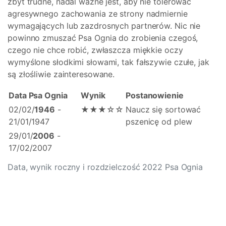
zbyt trudne, nadal ważne jest, aby nie tolerować
agresywnego zachowania ze strony nadmiernie
wymagających lub zazdrosnych partnerów. Nic nie
powinno zmuszać Psa Ognia do zrobienia czegoś,
czego nie chce robić, zwłaszcza miękkie oczy
wymyślone słodkimi słowami, tak fałszywie czułe, jak
są złośliwie zainteresowane.
Data Psa Ognia
Wynik
Postanowienie
02/02/
1946
-
★★★☆☆
Naucz się sortować
21/01/1947
pszenicę od plew
29/01/
2006
-
17/02/2007
Data, wynik roczny i rozdzielczość 2022 Psa Ognia