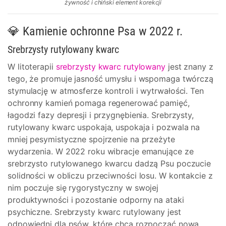
żywność i chiński element korekcji
💎 Kamienie ochronne Psa w 2022 r.
Srebrzysty rutylowany kwarc
W litoterapii
srebrzysty kwarc rutylowany
jest znany z
tego, że promuje jasność umysłu i wspomaga twórczą
stymulację w atmosferze kontroli i wytrwałości. Ten
ochronny kamień pomaga regenerować pamięć,
łagodzi fazy depresji i przygnębienia. Srebrzysty,
rutylowany kwarc uspokaja, uspokaja i pozwala na
mniej pesymistyczne spojrzenie na przeżyte
wydarzenia. W 2022 roku wibracje emanujące ze
srebrzysto rutylowanego kwarcu dadzą Psu poczucie
solidności w obliczu przeciwności losu. W kontakcie z
nim poczuje się rygorystyczny w swojej
produktywności i pozostanie odporny na ataki
psychiczne. Srebrzysty kwarc rutylowany jest
odpowiedni dla psów, które chcą rozpocząć nową