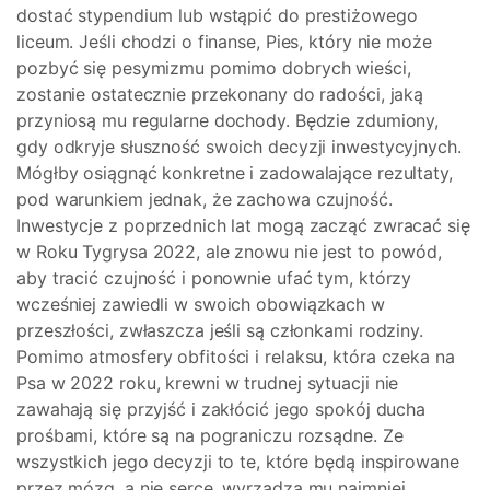
dostać stypendium lub wstąpić do prestiżowego
liceum. Jeśli chodzi o finanse, Pies, który nie może
pozbyć się pesymizmu pomimo dobrych wieści,
zostanie ostatecznie przekonany do radości, jaką
przyniosą mu regularne dochody. Będzie zdumiony,
gdy odkryje słuszność swoich decyzji inwestycyjnych.
Mógłby osiągnąć konkretne i zadowalające rezultaty,
pod warunkiem jednak, że zachowa czujność.
Inwestycje z poprzednich lat mogą zacząć zwracać się
w Roku Tygrysa 2022, ale znowu nie jest to powód,
aby tracić czujność i ponownie ufać tym, którzy
wcześniej zawiedli w swoich obowiązkach w
przeszłości, zwłaszcza jeśli są członkami rodziny.
Pomimo atmosfery obfitości i relaksu, która czeka na
Psa w 2022 roku, krewni w trudnej sytuacji nie
zawahają się przyjść i zakłócić jego spokój ducha
prośbami, które są na pograniczu rozsądne. Ze
wszystkich jego decyzji to te, które będą inspirowane
przez mózg, a nie serce, wyrządzą mu najmniej