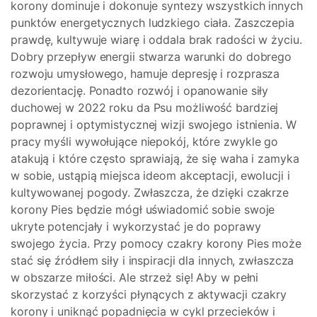
korony dominuje i dokonuje syntezy wszystkich innych
punktów energetycznych ludzkiego ciała. Zaszczepia
prawdę, kultywuje wiarę i oddala brak radości w życiu.
Dobry przepływ energii stwarza warunki do dobrego
rozwoju umysłowego, hamuje depresję i rozprasza
dezorientację. Ponadto rozwój i opanowanie siły
duchowej w 2022 roku da Psu możliwość bardziej
poprawnej i optymistycznej wizji swojego istnienia. W
pracy myśli wywołujące niepokój, które zwykle go
atakują i które często sprawiają, że się waha i zamyka
w sobie, ustąpią miejsca ideom akceptacji, ewolucji i
kultywowanej pogody. Zwłaszcza, że ​​dzięki czakrze
korony Pies będzie mógł uświadomić sobie swoje
ukryte potencjały i wykorzystać je do poprawy
swojego życia. Przy pomocy czakry korony Pies może
stać się źródłem siły i inspiracji dla innych, zwłaszcza
w obszarze miłości. Ale strzeż się! Aby w pełni
skorzystać z korzyści płynących z aktywacji czakry
korony i uniknąć popadnięcia w cykl przecieków i