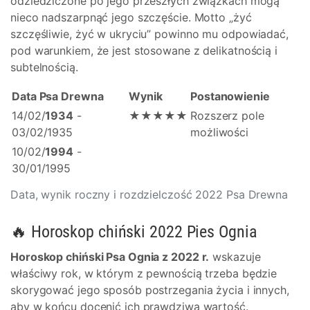
odziedziczone po jego przeszłych związkach mogą
nieco nadszarpnąć jego szczęście. Motto „żyć
szczęśliwie, żyć w ukryciu” powinno mu odpowiadać,
pod warunkiem, że jest stosowane z delikatnością i
subtelnością.
Data Psa Drewna
Wynik
Postanowienie
14/02/
1934
-
★★★★★
Rozszerz pole
03/02/1935
możliwości
10/02/
1994
-
30/01/1995
Data, wynik roczny i rozdzielczość 2022 Psa Drewna
🔥 Horoskop chiński 2022 Pies Ognia
Horoskop chiński Psa Ognia z 2022 r.
wskazuje
właściwy rok, w którym z pewnością trzeba będzie
skorygować jego sposób postrzegania życia i innych,
aby w końcu docenić ich prawdziwą wartość.