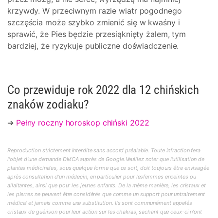
krzywdy. W przeciwnym razie wiatr pogodnego
szczęścia może szybko zmienić się w kwaśny i
sprawić, że Pies będzie przesiąknięty żalem, tym
bardziej, że ryzykuje publiczne doświadczenie.
Co przewiduje rok 2022 dla 12 chińskich
znaków zodiaku?
➔
Pełny roczny horoskop chiński 2022
Reproduction strictement interdite sans accord préalable. Toute infraction fera
l'objet d'une demande DMCA auprès de Google.Veuillez noter que l'utilisation de
plantes médicinales, sous quelque forme que ce soit, doit toujours être envisagée
après consultation d'un médecin, en particulier pour lesfemmes enceintes ou
allaitantes, ainsi que pour les jeunes enfants. De la même manière, les cristaux et
les pierres ne peuvent être considérés que comme un support pour untraitement
médical et jamais comme une substitution. Ils sont communément appelés
cristaux de guérison pour leur action sur les chakras, sachant que ceux-ci n'ont