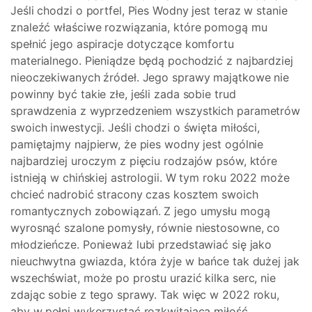
Jeśli chodzi o portfel, Pies Wodny jest teraz w stanie
znaleźć właściwe rozwiązania, które pomogą mu
spełnić jego aspiracje dotyczące komfortu
materialnego. Pieniądze będą pochodzić z najbardziej
nieoczekiwanych źródeł. Jego sprawy majątkowe nie
powinny być takie złe, jeśli zada sobie trud
sprawdzenia z wyprzedzeniem wszystkich parametrów
swoich inwestycji. Jeśli chodzi o święta miłości,
pamiętajmy najpierw, że pies wodny jest ogólnie
najbardziej uroczym z pięciu rodzajów psów, które
istnieją w chińskiej astrologii. W tym roku 2022 może
chcieć nadrobić stracony czas kosztem swoich
romantycznych zobowiązań. Z jego umysłu mogą
wyrosnąć szalone pomysły, równie niestosowne, co
młodzieńcze. Ponieważ lubi przedstawiać się jako
nieuchwytna gwiazda, która żyje w bańce tak dużej jak
wszechświat, może po prostu urazić kilka serc, nie
zdając sobie z tego sprawy. Tak więc w 2022 roku,
aby w pełni wykorzystać rozkwitającą miłość