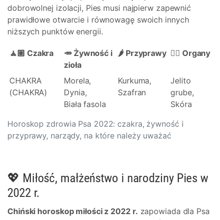
dobrowolnej izolacji, Pies musi najpierw zapewnić
prawidłowe otwarcie i równowagę swoich innych
niższych punktów energii.
🧘🏽 Czakra
🥕 Żywność i
🌶️ Przyprawy
👩‍⚕️ Organy
zioła
CHAKRA
Morela,
Kurkuma,
Jelito
(CHAKRA)
Dynia,
Szafran
grube,
Biała fasola
Skóra
Horoskop zdrowia Psa 2022: czakra, żywność i
przyprawy, narządy, na które należy uważać
💖 Miłość, małżeństwo i narodziny Pies w
2022 r.
Chiński horoskop miłości z 2022 r.
zapowiada dla Psa