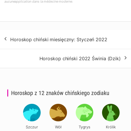
aucuneapplication dans la médecine moderne.
Nawigacja
Horoskop chiński miesięczny: Styczeń 2022
wpisu
Horoskop chiński 2022 Świnia (Dzik)
Horoskop z 12 znaków chińskiego zodiaku
Szczur
Wół
Tygrys
Królik