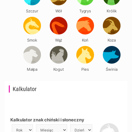
Szczur
Wół
Tygrys
Królik
Smok
Wąż
Koń
Koza
Małpa
Kogut
Pies
Świnia
Kalkulator
Kalkulator znak chiński i słoneczny