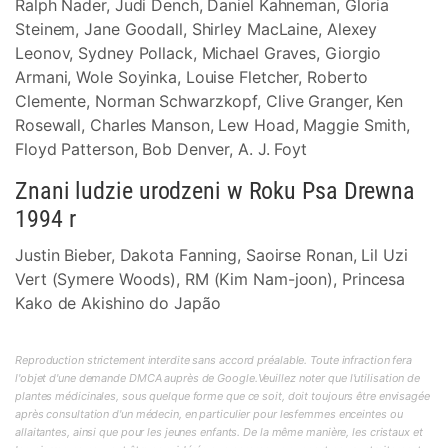
Ralph Nader, Judi Dench, Daniel Kahneman, Gloria
Steinem, Jane Goodall, Shirley MacLaine, Alexey
Leonov, Sydney Pollack, Michael Graves, Giorgio
Armani, Wole Soyinka, Louise Fletcher, Roberto
Clemente, Norman Schwarzkopf, Clive Granger, Ken
Rosewall, Charles Manson, Lew Hoad, Maggie Smith,
Floyd Patterson, Bob Denver, A. J. Foyt
Znani ludzie urodzeni w Roku Psa Drewna
1994 r
Justin Bieber, Dakota Fanning, Saoirse Ronan, Lil Uzi
Vert (Symere Woods), RM (Kim Nam-joon), Princesa
Kako de Akishino do Japão
Reproduction strictement interdite sans accord préalable. Toute infraction fera
l'objet d'une demande DMCA auprès de Google.Veuillez noter que l'utilisation de
plantes médicinales, sous quelque forme que ce soit, doit toujours être envisagée
après consultation d'un médecin, en particulier pour lesfemmes enceintes ou
allaitantes, ainsi que pour les jeunes enfants. De la même manière, les cristaux et