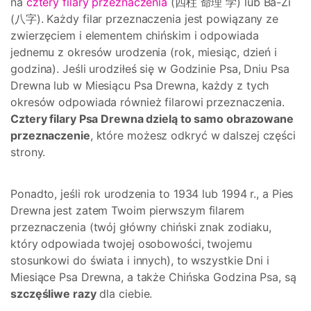
na
cztery filary przeznaczenia
(四柱 命理 学) lub Ba-Zi
(八字). Każdy filar przeznaczenia jest powiązany ze
zwierzęciem i elementem chińskim i odpowiada
jednemu z okresów urodzenia (rok, miesiąc, dzień i
godzina). Jeśli urodziłeś się w Godzinie Psa, Dniu Psa
Drewna lub w Miesiącu Psa Drewna, każdy z tych
okresów odpowiada również filarowi przeznaczenia.
Cztery filary Psa Drewna dzielą to samo obrazowane
przeznaczenie
, które możesz odkryć w dalszej części
strony.
Ponadto, jeśli rok urodzenia to 1934 lub 1994 r., a Pies
Drewna jest zatem Twoim pierwszym filarem
przeznaczenia (twój główny chiński znak zodiaku,
który odpowiada twojej osobowości, twojemu
stosunkowi do świata i innych), to wszystkie Dni i
Miesiące Psa Drewna, a także Chińska Godzina Psa, są
szczęśliwe razy
dla ciebie.