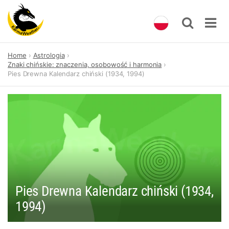
Skip
Home
Astrologia
to
Znaki chińskie: znaczenia, osobowość i harmonia
content
Pies Drewna Kalendarz chiński (1934, 1994)
Pies Drewna Kalendarz chiński (1934,
1994)