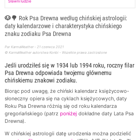
Sławni ludzie
🐶🌳 Rok Psa Drewna według chińskiej astrologii:
daty kalendarzowe i charakterystyka chińskiego
znaku zodiaku Psa Drewna
Par KarmaWeather - 21 czerwca 2021
© KarmaWeather autorstwa Konbi - Wszelkie prawa zastrzeżone
Jeśli urodziłeś się w 1934 lub 1994 roku, roczny filar
Psa Drewna odpowiada twojemu głównemu
chińskiemu znakowi zodiaku.
Biorąc pod uwagę, że chiński kalendarz księżycowo-
słoneczny opiera się na cyklach księżycowych, daty
Roku Psa Drewna różnią się od roku kalendarza
gregoriańskiego (patrz
poniżej
dokładne daty Lata Psa
Drewna).
W chińskiej astrologii datę urodzenia można podzielić