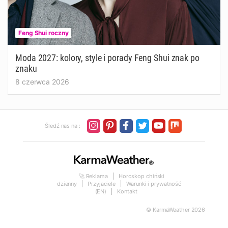
Feng Shui roczny
Moda 2027: kolory, style i porady Feng Shui znak po
znaku
8 czerwca 2026
Śledź nas na :
🚀 Reklama
Horoskop chiński
dzienny
Przyjaciele
Warunki i prywatność
(EN)
Kontakt
© KarmaWeather 2026