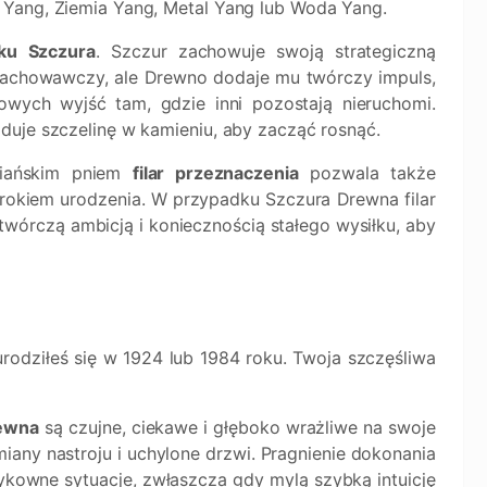
 Yang, Ziemia Yang, Metal Yang lub Woda Yang.
ku Szczura
. Szczur zachowuje swoją strategiczną
ozachowawczy, ale Drewno dodaje mu twórczy impuls,
wych wyjść tam, gdzie inni pozostają nieruchomi.
duje szczelinę w kamieniu, aby zacząć rosnąć.
biańskim pniem
filar przeznaczenia
pozwala także
okiem urodzenia. W przypadku Szczura Drewna filar
twórczą ambicją i koniecznością stałego wysiłku, aby
i urodziłeś się w 1924 lub 1984 roku. Twoja szczęśliwa
ewna
są czujne, ciekawe i głęboko wrażliwe na swoje
iany nastroju i uchylone drzwi. Pragnienie dokonania
owne sytuacje, zwłaszcza gdy mylą szybką intuicję