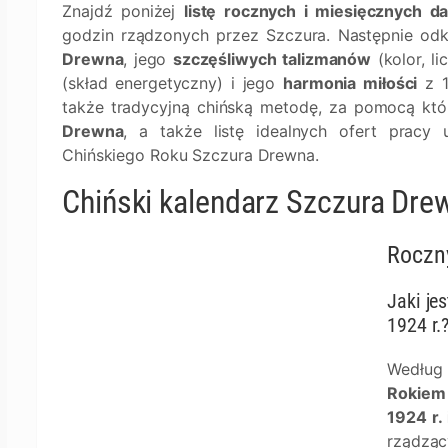
Znajdź poniżej
listę rocznych i miesięcznych d
godzin rządzonych przez Szczura. Następnie od
Drewna
, jego
szczęśliwych talizmanów
(kolor, l
(skład energetyczny) i jego
harmonia miłości
z 1
także tradycyjną chińską metodę, za pomocą któ
Drewna
, a także listę idealnych ofert pracy 
Chińskiego Roku Szczura Drewna.
Chiński kalendarz Szczura Dre
Roczn
Jaki je
1924 r.
Według c
Rokiem
1924 r.
rządząc