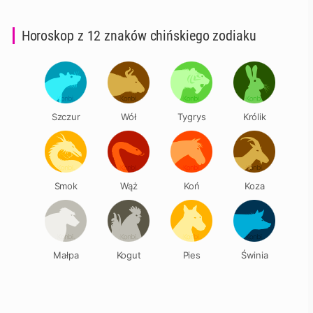
Horoskop z 12 znaków chińskiego zodiaku
Szczur
Wół
Tygrys
Królik
Smok
Wąż
Koń
Koza
Małpa
Kogut
Pies
Świnia