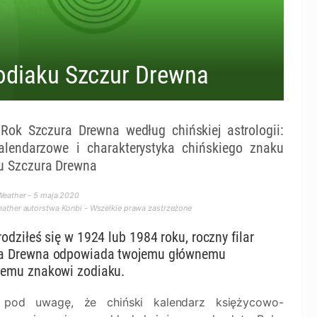
zodiaku Szczur Drewna
ok Szczura Drewna według chińskiej astrologii:
alendarzowe i charakterystyka chińskiego znaku
u Szczura Drewna
eather - 5 maja 2020
ther autorstwa Konbi - Wszelkie prawa zastrzeżone
rodziłeś się w 1924 lub 1984 roku, roczny filar
a Drewna odpowiada twojemu głównemu
iemu znakowi zodiaku.
 pod uwagę, że chiński kalendarz księżycowo-