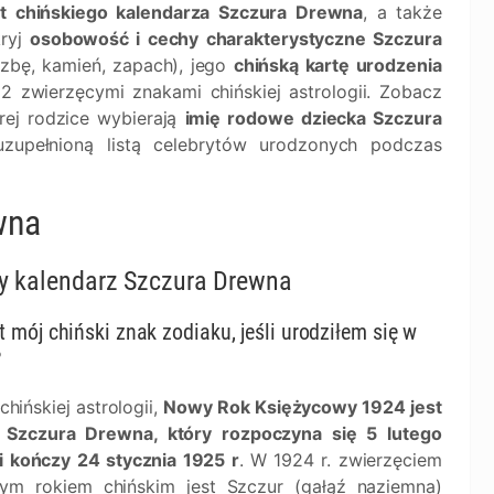
at chińskiego kalendarza Szczura Drewna
, a także
kryj
osobowość i cechy charakterystyczne Szczura
iczbę, kamień, zapach), jego
chińską kartę urodzenia
2 zwierzęcymi znakami chińskiej astrologii. Zobacz
rej rodzice wybierają
imię rodowe dziecka Szczura
uzupełnioną listą celebrytów urodzonych podczas
wna
y kalendarz Szczura Drewna
st mój chiński znak zodiaku, jeśli urodziłem się w
?
hińskiej astrologii,
Nowy Rok Księżycowy 1924 jest
 Szczura Drewna, który rozpoczyna się 5 lutego
 i kończy 24 stycznia 1925 r
. W 1924 r. zwierzęciem
ym rokiem chińskim jest Szczur (gałąź naziemna)