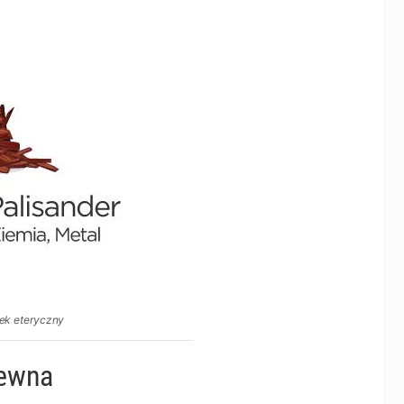
ek eteryczny
rewna