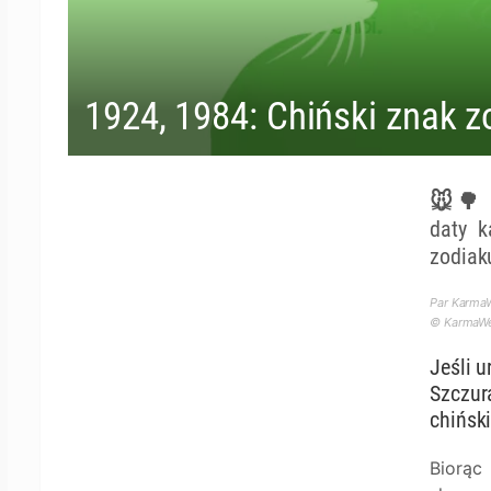
1924, 1984: Chiński znak 
🐭🌳 R
daty k
zodiak
Par KarmaW
© KarmaWea
Jeśli u
Szczur
chińsk
Biorąc