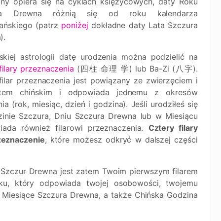
zny opiera się na cyklach księżycowych, daty Roku
ra Drewna różnią się od roku kalendarza
iańskiego (patrz
poniżej
dokładne daty Lata Szczura
).
skiej astrologii datę urodzenia można podzielić na
filary przeznaczenia
(四柱 命理 学) lub Ba-Zi (八字).
filar przeznaczenia jest powiązany ze zwierzęciem i
ntem chińskim i odpowiada jednemu z okresów
ia (rok, miesiąc, dzień i godzina). Jeśli urodziłeś się
inie Szczura, Dniu Szczura Drewna lub w Miesiącu
ada również filarowi przeznaczenia.
Cztery filary
zeznaczenie
, które możesz odkryć w dalszej części
 a Szczur Drewna jest zatem Twoim pierwszym filarem
aku, który odpowiada twojej osobowości, twojemu
 i Miesiące Szczura Drewna, a także Chińska Godzina