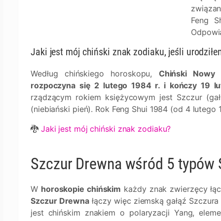
związan
Feng S
Odpowi
Jaki jest mój chiński znak zodiaku, jeśli urodziłe
Według chińskiego horoskopu,
Chiński Nowy 
rozpoczyna się 2 lutego 1984 r. i kończy 19 l
rządzącym rokiem księżycowym jest Szczur (ga
(niebiański pień). Rok Feng Shui 1984 (od 4 luteg
🐉
Jaki jest mój chiński znak zodiaku?
Szczur Drewna wśród 5 typów 
W
horoskopie chińskim
każdy znak zwierzęcy łąc
Szczur Drewna
łączy więc ziemską gałąź Szczura
jest chińskim znakiem o polaryzacji Yang, elem