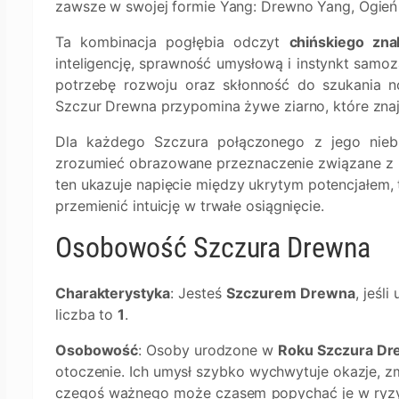
zawsze w swojej formie Yang: Drewno Yang, Ogień
Ta kombinacja pogłębia odczyt
chińskiego zna
inteligencję, sprawność umysłową i instynkt sam
potrzebę rozwoju oraz skłonność do szukania no
Szczur Drewna przypomina żywe ziarno, które znaj
Dla każdego Szczura połączonego z jego nie
zrozumieć obrazowane przeznaczenie związane z r
ten ukazuje napięcie między ukrytym potencjałem, 
przemienić intuicję w trwałe osiągnięcie.
Osobowość Szczura Drewna
Charakterystyka
: Jesteś
Szczurem Drewna
, jeśl
liczba to
1
.
Osobowość
: Osoby urodzone w
Roku Szczura Dr
otoczenie. Ich umysł szybko wychwytuje okazje, zm
czegoś ważnego może czasem popychać je w ryzyk