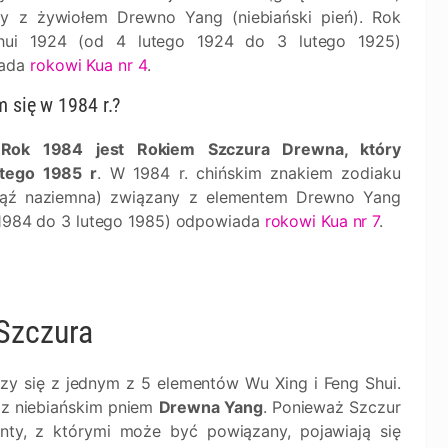
y z żywiołem Drewno Yang (niebiański pień). Rok
hui 1924 (od 4 lutego 1924 do 3 lutego 1925)
ada
rokowi Kua nr 4
.
m się w 1984 r.?
Rok 1984 jest Rokiem Szczura Drewna, który
utego 1985 r
. W 1984 r. chińskim znakiem zodiaku
łąź naziemna) związany z elementem Drewno Yang
o 1984 do 3 lutego 1985) odpowiada
rokowi Kua nr 7
.
Szczura
zy się z jednym z 5 elementów Wu Xing i Feng Shui.
 z niebiańskim pniem
Drewna Yang
. Ponieważ Szczur
enty, z którymi może być powiązany, pojawiają się