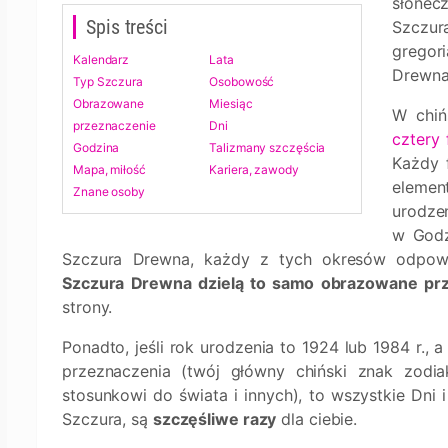
słonec
Spis treści
Szczu
gregor
Kalendarz
Lata
Drewna
Typ Szczura
Osobowość
Obrazowane
Miesiąc
W chiń
przeznaczenie
Dni
cztery 
Godzina
Talizmany szczęścia
Każdy 
Mapa, miłość
Kariera, zawody
eleme
Znane osoby
urodzen
w Godz
Szczura Drewna, każdy z tych okresów odpowi
Szczura Drewna dzielą to samo obrazowane pr
strony.
Ponadto, jeśli rok urodzenia to 1924 lub 1984 r.,
przeznaczenia (twój główny chiński znak zodi
stosunkowi do świata i innych), to wszystkie Dni
Szczura, są
szczęśliwe razy
dla ciebie.