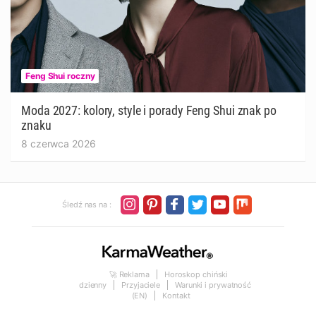
Feng Shui roczny
Moda 2027: kolory, style i porady Feng Shui znak po
znaku
8 czerwca 2026
Śledź nas na :
🚀 Reklama
Horoskop chiński
dzienny
Przyjaciele
Warunki i prywatność
(EN)
Kontakt