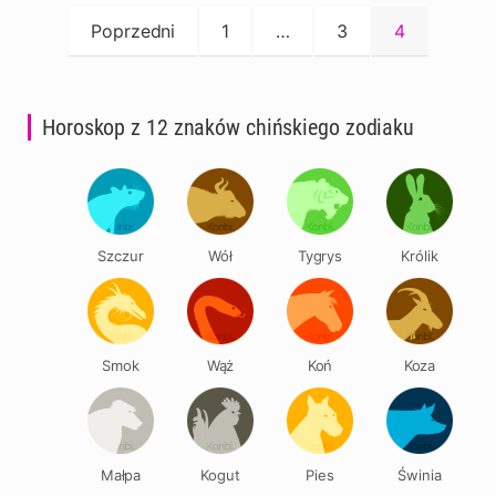
Stronicowanie
Poprzedni
1
…
3
4
wpisów
Horoskop z 12 znaków chińskiego zodiaku
Szczur
Wół
Tygrys
Królik
Smok
Wąż
Koń
Koza
Małpa
Kogut
Pies
Świnia