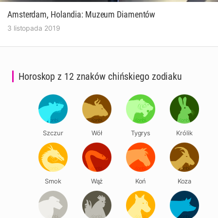
Amsterdam, Holandia: Muzeum Diamentów
3 listopada 2019
Horoskop z 12 znaków chińskiego zodiaku
Szczur
Wół
Tygrys
Królik
Smok
Wąż
Koń
Koza