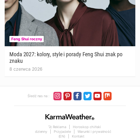
Feng Shui roczny
Moda 2027: kolory, style i porady Feng Shui znak po
znaku
8 czerwca 2026
Śledź nas na :
🚀 Reklama
Horoskop chiński
dzienny
Przyjaciele
Warunki i prywatność
(EN)
Kontakt