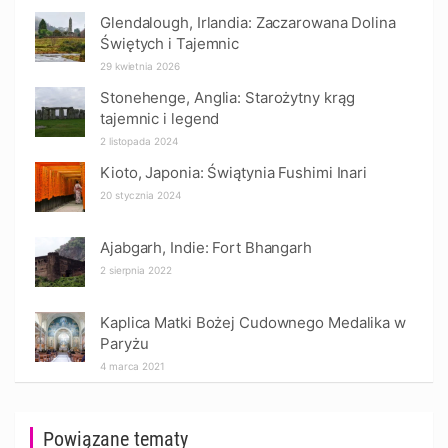
Glendalough, Irlandia: Zaczarowana Dolina
Świętych i Tajemnic
29 kwietnia 2026
Stonehenge, Anglia: Starożytny krąg
tajemnic i legend
2 listopada 2024
Kioto, Japonia: Świątynia Fushimi Inari
20 stycznia 2024
Ajabgarh, Indie: Fort Bhangarh
2 sierpnia 2022
Kaplica Matki Bożej Cudownego Medalika w
Paryżu
4 marca 2021
Powiązane tematy