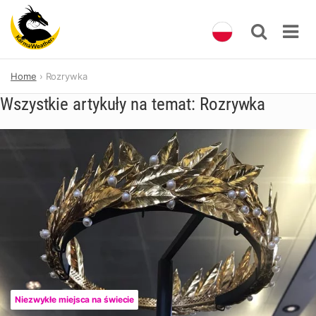
Skip
Home
Rozrywka
to
content
Wszystkie artykuły na temat: Rozrywka
Niezwykłe miejsca na świecie