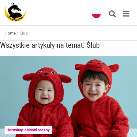
Skip
Home
Ślub
to
content
Wszystkie artykuły na temat: Ślub
Horoskop chiński roczny