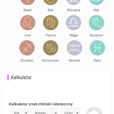
Baran
Byk
Bliźnięta
Rak
Lew
Panna
Waga
Skorpion
Strzelec
Koziorożec
Wodnik
Ryby
Kalkulator
Kalkulator znak chiński i słoneczny