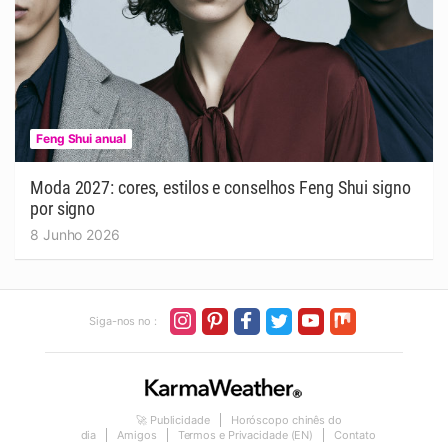
Feng Shui anual
Moda 2027: cores, estilos e conselhos Feng Shui signo
por signo
8 Junho 2026
Siga-nos no :
🚀 Publicidade
Horóscopo chinês do
dia
Amigos
Termos e Privacidade (EN)
Contato