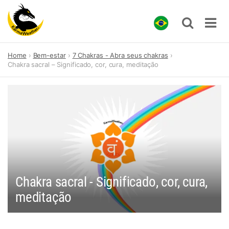
Skip
Home
Bem-estar
7 Chakras - Abra seus chakras
to
Chakra sacral – Significado, cor, cura, meditação
content
Chakra sacral - Significado, cor, cura,
meditação