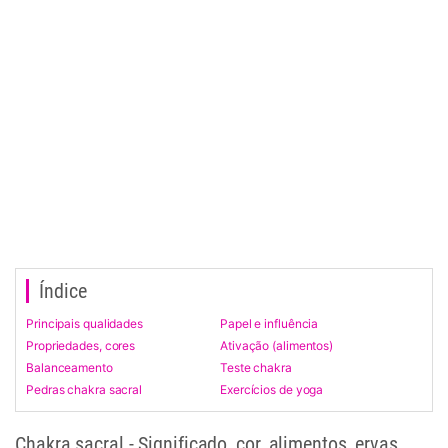
Índice
Principais qualidades
Papel e influência
Propriedades, cores
Ativação (alimentos)
Balanceamento
Teste chakra
Pedras chakra sacral
Exercícios de yoga
Chakra sacral - Significado, cor, alimentos, ervas,