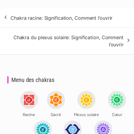
Navigation
Chakra racine: Signification, Comment l’ouvrir
de
l’article
Chakra du plexus solaire: Signification, Comment
l’ouvrir
Menu des chakras
Racine
Sacré
Plexus solaire
Cœur