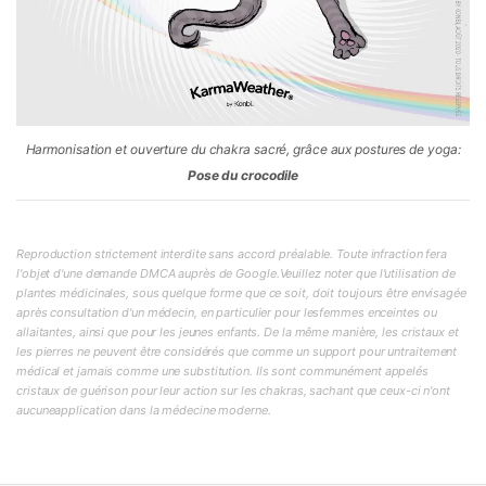
Harmonisation et ouverture du chakra sacré, grâce aux postures de yoga:
Pose du crocodile
Reproduction strictement interdite sans accord préalable. Toute infraction fera
l'objet d'une demande DMCA auprès de Google.Veuillez noter que l'utilisation de
plantes médicinales, sous quelque forme que ce soit, doit toujours être envisagée
après consultation d'un médecin, en particulier pour lesfemmes enceintes ou
allaitantes, ainsi que pour les jeunes enfants. De la même manière, les cristaux et
les pierres ne peuvent être considérés que comme un support pour untraitement
médical et jamais comme une substitution. Ils sont communément appelés
cristaux de guérison pour leur action sur les chakras, sachant que ceux-ci n'ont
aucuneapplication dans la médecine moderne.