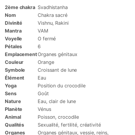
2ème chakra
Svadhistanha
Nom
Chakra sacré
Divinité
Vishnu, Rakini
Mantra
VAM
Voyelle
O fermé
Pétales
6
Emplacement
Organes génitaux
Couleur
Orange
Symbole
Croissant de lune
Élément
Eau
Yoga
Position du crocodile
Sens
Goût
Nature
Eau, clair de lune
Planète
Vénus
Animal
Poisson, crocodile
Qualités
Sexualité, fertilité, créativité
Organes
Organes génitaux, vessie, reins,