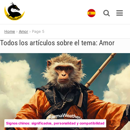
Skip
Home
Amor
Page 5
to
content
Todos los artículos sobre el tema: Amor
Signos chinos: significados, personalidad y compatibilidad