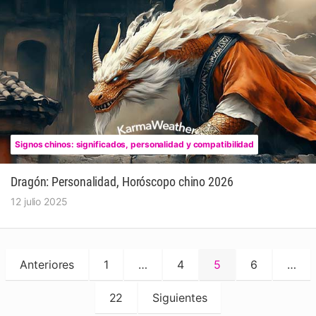
Signos chinos: significados, personalidad y compatibilidad
Dragón: Personalidad, Horóscopo chino 2026
12 julio 2025
Paginación
Anteriores
1
…
4
5
6
…
de
entradas
22
Siguientes