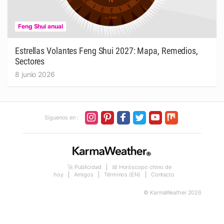
Feng Shui anual
Estrellas Volantes Feng Shui 2027: Mapa, Remedios,
Sectores
8 junio 2026
Síguenos en :
🚀 Publicidad
📅 Horóscopo chino de
hoy
Amigos
Términos (EN)
Contacto
© KarmaWeather 2026