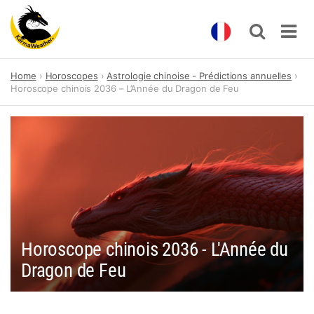
Skip
Home
Horoscopes
Astrologie chinoise - Prédictions annuelles
to
Horoscope chinois 2036 – L’Année du Dragon de Feu
content
Horoscope chinois 2036 - L'Année du
Dragon de Feu