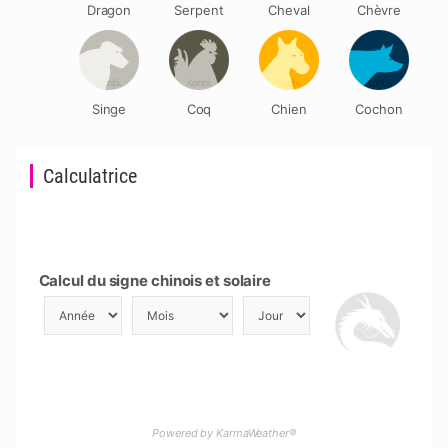
Dragon
Serpent
Cheval
Chèvre
Singe
Coq
Chien
Cochon
Calculatrice
Calcul du signe chinois et solaire
Powered by KarmaWeather®