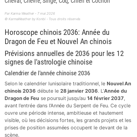
Cheval, Chèvre, Singe, Coq, Chien et Cochon
Par Karma Weather - 7 mai 2026
© KarmaWeather by Konbi - Tous droits réservés
Horoscope chinois 2036: Année du
Dragon de Feu et Nouvel An chinois
Prévisions annuelles de 2036 pour les 12
signes de l'astrologie chinoise
Calendrier de l'année chinoise 2036
Selon le calendrier lunisolaire traditionnel, le
Nouvel An
chinois 2036
débute le
28 janvier 2036
. L’
Année du
Dragon de Feu
se poursuit jusqu’au
14 février 2037
,
avant l’entrée dans l’Année du Serpent de Feu. Ce cycle
ouvre une période intense, ambitieuse et hautement
visible, où les décisions fortes, les grands projets et les
prises de position assumées occupent le devant de la
scène.