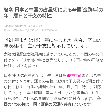
🐔🛠 日本と中国の占星術による辛酉[金鶏年]の
年：暦日と干支の特性
Par KarmaWeather - 4 5月 2021
© KarmaWeatherによるKonbi · 全著作権所有
1921 年または1981 年に生まれた場合、辛酉の
年次柱は、主な干支に対応しています。
太陰太陽暦は太陰周期に基づいているため、辛酉の年の日
付はグレゴリオ暦の年とは異なります（辛酉の年の正確な
日付は
以下
を参照） 。
日本/中国の占星術では、生年月日を
四柱推命
または八字
に分解できます。運命の各柱は動物と干支要素に関連付け
られており、出生の期間の1つ（年、月、日、時）に対応
しています。酉の時間、辛酉の日、または辛酉の月に生ま
れた場合、これらの各期間も運命の柱に対応します。
辛
酉の4つの柱は、同じ画像の天運を共有しています
。