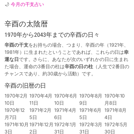
🌙
今月の干支占い
辛酉の太陰暦
1970年から2043年までの辛酉の日々
辛酉の干支
をお持ちの場合、つまり、辛酉の年（1921年、
1981年）に生まれたということであれば、これらの日は
幸
運な日
です。さらに、あなたが次のいずれかの日に生まれ
た場合、運命の3番目の柱は
辛酉の日の柱
（人生で2番目の
チャンスであり、約30歳から活動）です。
辛酉の旧暦の日
1970年2月
1970年4月
1970年6月
1970年8月
1970年10
10日
11日
10日
9日
月8日
1970年12
1971年2月
1971年4月
1971年6月
1971年8月
月7日
5日
6日
5日
4日
1971年10月
1971年12月
1972年1月
1972年3月
1972年5月
3日
2日
31日
31日
30日