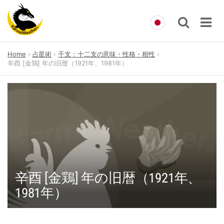
Skip
Home
占星術
干支：十二支の意味・性格・相性
to
辛酉 [金鶏] 年の旧暦（1921年、1981年）
content
辛酉 [金鶏] 年の旧暦（1921年、
1981年）