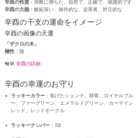
辛酉の性質
：洞察に満ちた、自然で、正確で、保護的です
辛酉の欠陥
：嫉妬深い、操作的な、迫害者、対立的な
辛酉の干支の運命をイメージ
辛酉の画像の天運
「ザクロの木」
極性
：陰
🐔🛠
辛酉の詳細
辛酉の幸運のお守り
ラッキーカラー
：焦げたシェンナ、群青、ロイヤルブル
ー、ファーグリーン、エメラルドグリーン、カーマイン
レッド、レッドオークル
ラッキーナンバー
：58