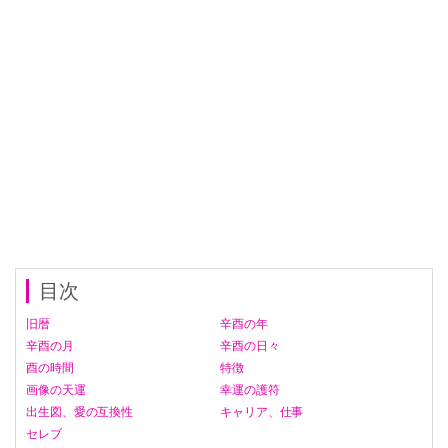
目次
旧暦
辛酉の年
辛酉の月
辛酉の日々
酉の時間
特徴
画像の天運
幸運の護符
出生図、愛の互換性
キャリア、仕事
セレブ