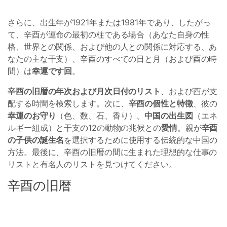
さらに、出生年が1921年または1981年であり、したがっ
て、辛酉が運命の最初の柱である場合（あなた自身の性
格、世界との関係、および他の人との関係に対応する、あ
なたの主な干支）、辛酉のすべての日と月（および酉の時
間）は
幸運です回
。
辛酉の旧暦の年次および月次日付のリスト
、および酉が支
配する時間を検索します。次に、
辛酉の個性と特徴
、彼の
幸運のお守り
（色、数、石、香り）、
中国の出生図
（エネ
ルギー組成）と干支の12の動物の兆候との
愛情
。親が
辛酉
の子供の誕生名
を選択するために使用する伝統的な中国の
方法。最後に、辛酉の旧暦の間に生まれた理想的な仕事の
リストと有名人のリストを見つけてください。
辛酉の旧暦