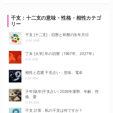
干支：十二支の意味・性格・相性カテゴ
リー
干支 [十二支]：旧暦と和暦の生年月日
12 6月 2026
丁未 [火羊] 年の旧暦（1967年、2027年）
9 5月 2026
相性と恋愛 干支占い：意味、電卓
3 5月 2026
子年[鼠年]干支占い: 2026年運勢、年齢、性
格、愛
12 8月 2025
干支 計算：私の干支は何ですか？