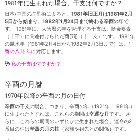
1981年に生まれた場合、干支は何ですか？
日本/中国の占星術によると、
1981年旧正月は1981年2月
5日から始まり、1982年1月24日まで終わる辛酉の年で
す
。 1981年に、太陰暦の年を管理する干支は、陰金要素
（十干）に関連付けられた酉[鶏]（十二支）です。 1981年
の風水年（1981年2月4日から1982年2月3日まで）は、
1
番の八卦 年
に対応します。
🐉
私の干支は何ですか？
辛酉の月暦
1970年以降の辛酉の月の日付
辛酉の干支
の場合、つまり、辛酉の年（1921年、1981年）
に生まれたとすれば、これらの期間は
幸運な月
です。 さ
らに、これらの期間のいずれかに生まれた場合、運命の2
番目の柱は
辛酉の月の柱
（家族や祖先との関係）です。