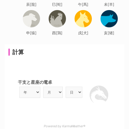
辰[龍]
巳[蛇]
午[馬]
未[羊]
申[猿]
酉[鶏]
戌[犬]
亥[猪]
計算
干支と星座の電卓
Powered by KarmaWeather®