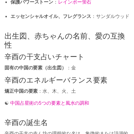
保護パワーストーン
：
レインボー蛍石
エッセンシャルオイル、フレグランス
：サンダルウッド
出生図、赤ちゃんの名前、愛の互換
性
辛酉の干支占いチャート
固有の中国の要素（出生図）
：金
辛酉のエネルギーバランス要素
矯正中国の要素
：水、木、火、土
☯
中国占星術の5つの要素と風水の調和
辛酉の誕生名
辛酉の干支の赤ん坊の理想的な名は、象徴的または語源的