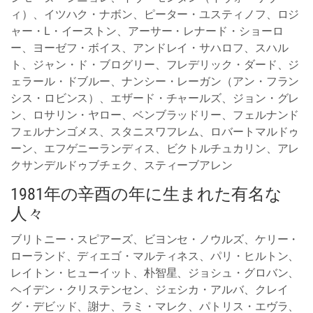
ィ）、イツハク・ナボン、ピーター・ユスティノフ、ロジ
ャー・L・イーストン、アーサー・レナード・ショーロ
ー、ヨーゼフ・ボイス、アンドレイ・サハロフ、スハル
ト、ジャン・ド・ブログリー、フレデリック・ダード、ジ
ェラール・ドブルー、ナンシー・レーガン（アン・フラン
シス・ロビンス）、エザード・チャールズ、ジョン・グレ
ン、ロサリン・ヤロー、ベンブラッドリー、フェルナンド
フェルナンゴメス、スタニスワフレム、ロバートマルドゥ
ーン、エフゲニーランディス、ビクトルチュカリン、アレ
クサンデルドゥブチェク、スティーブアレン
1981年の辛酉の年に生まれた有名な
人々
ブリトニー・スピアーズ、ビヨンセ・ノウルズ、ケリー・
ローランド、ディエゴ・マルティネス、パリ・ヒルトン、
レイトン・ヒューイット、朴智星、ジョシュ・グロバン、
ヘイデン・クリステンセン、ジェシカ・アルバ、クレイ
グ・デビッド、謝ナ、ラミ・マレク、パトリス・エヴラ、