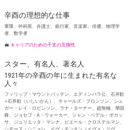
辛酉の理想的な仕事
軍隊、外科医、弁護士、銀行家、音楽家、俳優、物理学
者、数学者
💼
キャリアのための干支の互換性
スター、有名人、著名人
1921年の辛酉の年に生まれた有名な
人々
フィリップ・マウントバッテン、エディンバラ公、石井歓
=石井歓（いしいかん）、チャールズ・ブロンソン、シュ
ガー・レイ・ロビンソン、ラナ・ターナー、趙無極、華国
鋒、ジョセフ・A・ウォーカー、ジャン・ベデル・ボカッ
サ、ジュリエッタ・マシナ、ピエール・クロステルマン、
シモーヌ・シニョレ、イヴ・モンタン（イヴォ・リヴ