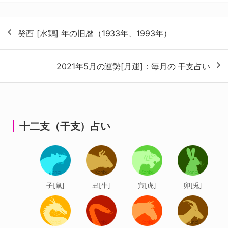
投
癸酉 [水鶏] 年の旧暦（1933年、1993年）
稿
ナ
2021年5月の運勢[月運]：毎月の 干支占い
ビ
ゲ
ー
シ
十二支（干支）占い
ョ
ン
子[鼠]
丑[牛]
寅[虎]
卯[兎]