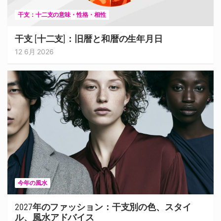
干支：十二支の意味・性格・相性
干支 [十二支]：旧暦と和暦の生年月日
12 6月 2026
今年の風水
2027年のファッション：干支別の色、スタイ
ル、風水アドバイス