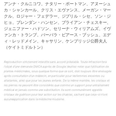
アンナ・クルニコワ、ナタリー・ポートマン、アヌーシュ
カ・シャンカール、クリス・エヴァンス、メーガン・マー
クル、ロジャー・フェデラー、ジブリル・シセ、ソン・ジ
ヒョ、ブレンダン・ハンセン、ブライアン・チェスキー、
ジェニファー・ハドソン、セリーナ・ウィリアムズ、イヴ
ァンカ・トランプ、バーバラ・ピアース・ブッシュ、エデ
ィ・レッドメイン、キャサリン、ケンブリッジ公爵夫人
（ケイトミドルトン）
Reproduction strictement interdite sans accord préalable. Toute infraction fera
l'objet d'une demande DMCA auprès de Google.Veuillez noter que l'utilisation de
plantes médicinales, sous quelque forme que ce soit, doit toujours être envisagée
après consultation d'un médecin, en particulier pour lesfemmes enceintes ou
allaitantes, ainsi que pour les jeunes enfants. De la même manière, les cristaux et
les pierres ne peuvent être considérés que comme un support pour untraitement
médical et jamais comme une substitution. Ils sont communément appelés
cristaux de guérison pour leur action sur les chakras, sachant que ceux-ci n'ont
aucuneapplication dans la médecine moderne.