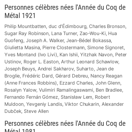
Personnes célèbres nées l'Année du Coq de
Métal 1921
Philip Mountbatten, duc d'Édimbourg, Charles Bronson,
Sugar Ray Robinson, Lana Turner, Zao-Wou-Ki, Hua
Guofeng, Joseph A. Walker, Jean-Bédel Bokassa,
Giulietta Masina, Pierre Clostermann, Simone Signoret,
Yves Montand (Ivo Livi), Kan Ishii, Yitzhak Navon, Peter
Ustinov, Roger L. Easton, Arthur Leonard Schawlow,
Joseph Beuys, Andrei Sakharov, Suharto, Jean de
Broglie, Frédéric Dard, Gérard Debreu, Nancy Reagan
(Anne Frances Robbins), Ezzard Charles, John Glenn,
Rosalyn Yalow, Vulimiri Ramalingaswami, Ben Bradlee,
Fernando Fernán Gómez, Stanisław Lem, Robert
Muldoon, Yevgeniy Landis, Viktor Chukarin, Alexander
Dubček, Steve Allen
Personnes célèbres nées l'Année du Coq de
Métal 1981