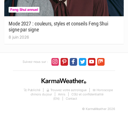
Feng Shui annuel
Mode 2027 : couleurs, styles et conseils Feng Shui
signe par signe
8 juin 2026
Suivez-nous sur :
🚀 Publicité
🔮 Trouvez votre astrologue
📅 Horoscope
chinois du jour
Amis
CGU et confidentialité
(EN)
Contact
© KarmaWeather 2026