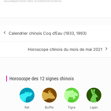
aucuneapplication dans la médecine moderne.
Navigation
Calendrier chinois Coq d’Eau (1933, 1993)
de
l’article
Horoscope chinois du mois de mai 2021
Horoscope des 12 signes chinois
Rat
Buffle
Tigre
Lapin