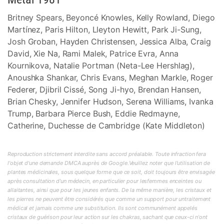
Britney Spears, Beyoncé Knowles, Kelly Rowland, Diego
Martínez, Paris Hilton, Lleyton Hewitt, Park Ji-Sung,
Josh Groban, Hayden Christensen, Jessica Alba, Craig
David, Xie Na, Rami Malek, Patrice Evra, Anna
Kournikova, Natalie Portman (Neta-Lee Hershlag),
Anoushka Shankar, Chris Evans, Meghan Markle, Roger
Federer, Djibril Cissé, Song Ji-hyo, Brendan Hansen,
Brian Chesky, Jennifer Hudson, Serena Williams, Ivanka
Trump, Barbara Pierce Bush, Eddie Redmayne,
Catherine, Duchesse de Cambridge (Kate Middleton)
Reproduction strictement interdite sans accord préalable. Toute infraction fera
l'objet d'une demande DMCA auprès de Google.Veuillez noter que l'utilisation de
plantes médicinales, sous quelque forme que ce soit, doit toujours être envisagée
après consultation d'un médecin, en particulier pour lesfemmes enceintes ou
allaitantes, ainsi que pour les jeunes enfants. De la même manière, les cristaux et
les pierres ne peuvent être considérés que comme un support pour untraitement
médical et jamais comme une substitution. Ils sont communément appelés
cristaux de guérison pour leur action sur les chakras, sachant que ceux-ci n'ont