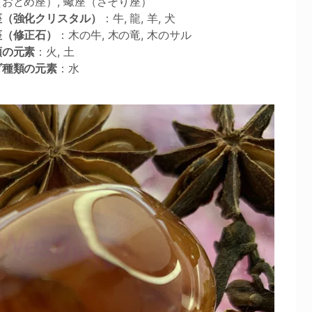
おとめ座）, 蠍座（さそり座）
座（強化クリスタル）
：牛, 龍, 羊, 犬
座（修正石）
：木の牛, 木の竜, 木のサル
類の元素
：火, 土
ダ種類の元素
：水