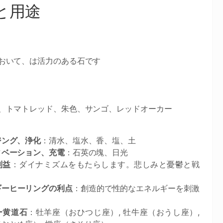
と用途
において、は活力のある石です
ド、トマトレッド、朱色、サンゴ、レッドオーカー
ジング、浄化
：清水、塩水、香、塩、土
ィベーション、充電
：石英の塊、日光
利益
：ダイナミズムをもたらします。悲しみと憂鬱と戦
ギーヒーリングの利点
：創造的で性的なエネルギーを刺激
ー黄道石
：牡羊座（おひつじ座）, 牡牛座（おうし座）,