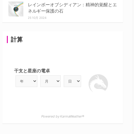
レインボーオブシディアン：精神的覚醒とエ
ネルギー保護の石
25 10月 2024
計算
干支と星座の電卓
Powered by KarmaWeather®