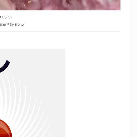
ネリアン
her® by Konbi