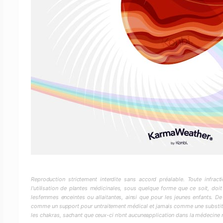
Reproduction strictement interdite sans accord préalable. Toute infra
l'utilisation de plantes médicinales, sous quelque forme que ce soit, doit
lesfemmes enceintes ou allaitantes, ainsi que pour les jeunes enfants. De
comme un support pour untraitement médical et jamais comme une substitut
les chakras, sachant que ceux-ci n'ont aucuneapplication dans la médecine