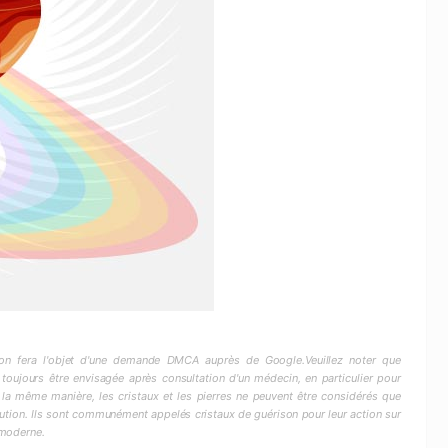
ction fera l'objet d'une demande DMCA auprès de Google.Veuillez noter que
 toujours être envisagée après consultation d'un médecin, en particulier pour
 la même manière, les cristaux et les pierres ne peuvent être considérés que
ion. Ils sont communément appelés cristaux de guérison pour leur action sur
 moderne.