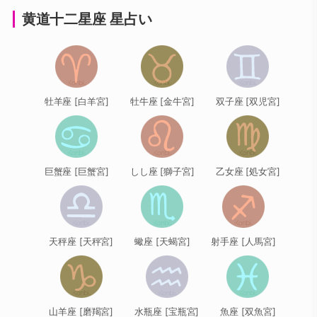
黄道十二星座 星占い
牡羊座 [白羊宮]
牡牛座 [金牛宮]
双子座 [双児宮]
巨蟹座 [巨蟹宮]
しし座 [獅子宮]
乙女座 [処女宮]
天秤座 [天秤宮]
蠍座 [天蝎宮]
射手座 [人馬宮]
山羊座 [磨羯宮]
水瓶座 [宝瓶宮]
魚座 [双魚宮]