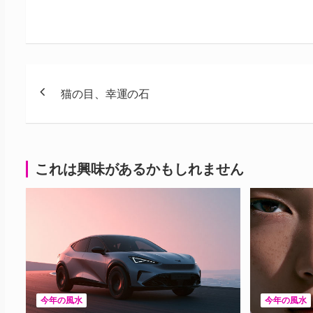
投
猫の目、幸運の石
稿
ナ
ビ
これは興味があるかもしれません
ゲ
ー
シ
ョ
ン
今年の風水
今年の風水