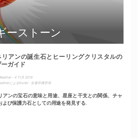
ギーストーン
ネリアンの誕生石とヒーリングクリスタルの
ザーガイド
eather - 4 11月 2019
WeatherによるKonbi · 全著作権所有
リアンの宝石の意味と用途、星座と干支との関係、チャ
および保護力石としての用途を発見する
.