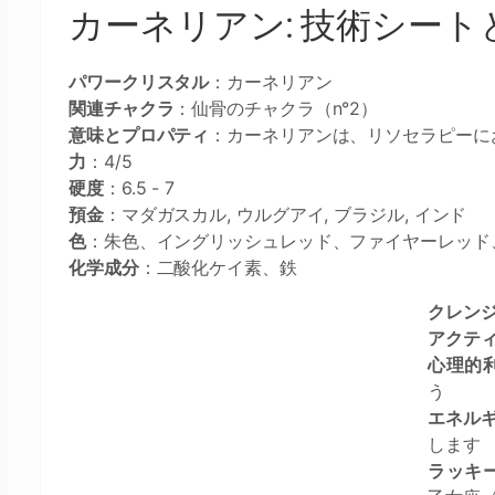
カーネリアン: 技術シート
パワークリスタル
：カーネリアン
関連チャクラ
：仙骨のチャクラ（n°2）
意味とプロパティ
：カーネリアンは、リソセラピー
力
：4/5
硬度
：6.5 - 7
預金
：マダガスカル, ウルグアイ, ブラジル, インド
色
：朱色、イングリッシュレッド、ファイヤーレッ
化学成分
：二酸化ケイ素、鉄
クレン
アクテ
心理的
う
エネル
します
ラッキ