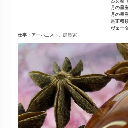
乙女座（
月の星
月の星
是正種
ヴェー
仕事
：アーバニスト、建築家