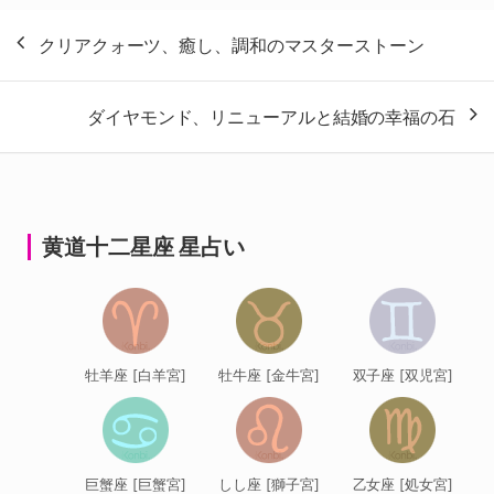
投
クリアクォーツ、癒し、調和のマスターストーン
稿
ナ
ダイヤモンド、リニューアルと結婚の幸福の石
ビ
ゲ
ー
シ
黄道十二星座 星占い
ョ
ン
牡羊座 [白羊宮]
牡牛座 [金牛宮]
双子座 [双児宮]
巨蟹座 [巨蟹宮]
しし座 [獅子宮]
乙女座 [処女宮]