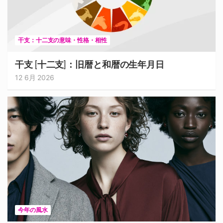
干支：十二支の意味・性格・相性
干支 [十二支]：旧暦と和暦の生年月日
12 6月 2026
今年の風水