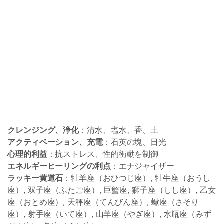
クレンジング、浄化
：清水、塩水、香、土
アクティベーション、充電
：石英の塊、日光
心理的利益
：抗ストレス、性的衝動を制御
エネルギーヒーリングの利点
：エナジャイザー
ラッキー黄道石
：牡羊座（おひつじ座）, 牡牛座（おうし
座）, 双子座（ふたご座）, 巨蟹座, 獅子座（しし座）, 乙女
座（おとめ座）, 天秤座（てんびん座）, 蠍座（さそり
座）, 射手座（いて座）, 山羊座（やぎ座）, 水瓶座（みず