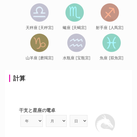
天秤座 [天秤宮]
蠍座 [天蝎宮]
射手座 [人馬宮]
山羊座 [磨羯宮]
水瓶座 [宝瓶宮]
魚座 [双魚宮]
計算
干支と星座の電卓