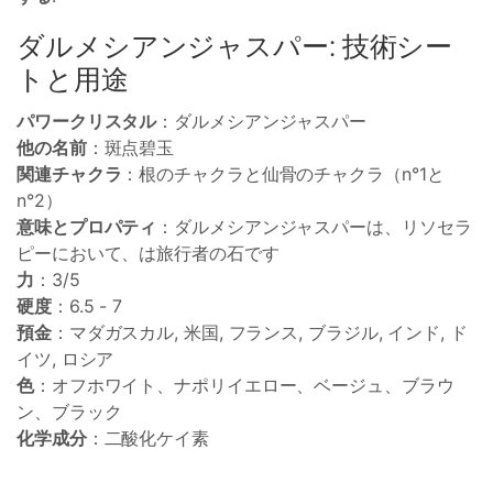
ダルメシアンジャスパー: 技術シー
トと用途
パワークリスタル
：ダルメシアンジャスパー
他の名前
：斑点碧玉
関連チャクラ
：根のチャクラと仙骨のチャクラ（n°1と
n°2）
意味とプロパティ
：ダルメシアンジャスパーは、リソセラ
ピーにおいて、は旅行者の石です
力
：3/5
硬度
：6.5 - 7
預金
：マダガスカル, 米国, フランス, ブラジル, インド, ド
イツ, ロシア
色
：オフホワイト、ナポリイエロー、ベージュ、ブラウ
ン、ブラック
化学成分
：二酸化ケイ素