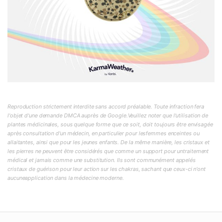
Reproduction strictement interdite sans accord préalable. Toute infraction fera
l'objet d'une demande DMCA auprès de Google.Veuillez noter que l'utilisation de
plantes médicinales, sous quelque forme que ce soit, doit toujours être envisagée
après consultation d'un médecin, en particulier pour lesfemmes enceintes ou
allaitantes, ainsi que pour les jeunes enfants. De la même manière, les cristaux et
les pierres ne peuvent être considérés que comme un support pour untraitement
médical et jamais comme une substitution. Ils sont communément appelés
cristaux de guérison pour leur action sur les chakras, sachant que ceux-ci n'ont
aucuneapplication dans la médecine moderne.