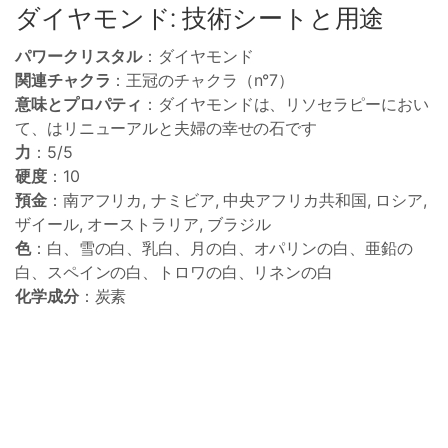
ダイヤモンド: 技術シートと用途
パワークリスタル
：ダイヤモンド
関連チャクラ
：王冠のチャクラ（n°7）
意味とプロパティ
：ダイヤモンドは、リソセラピーにおい
て、はリニューアルと夫婦の幸せの石です
力
：5/5
硬度
：10
預金
：南アフリカ, ナミビア, 中央アフリカ共和国, ロシア,
ザイール, オーストラリア, ブラジル
色
：白、雪の白、乳白、月の白、オパリンの白、亜鉛の
白、スペインの白、トロワの白、リネンの白
化学成分
：炭素