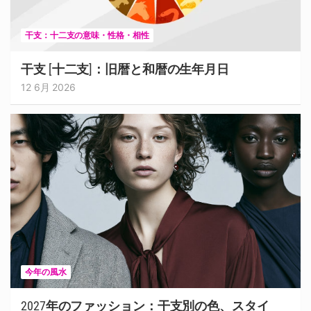
干支：十二支の意味・性格・相性
干支 [十二支]：旧暦と和暦の生年月日
12 6月 2026
今年の風水
2027年のファッション：干支別の色、スタイ