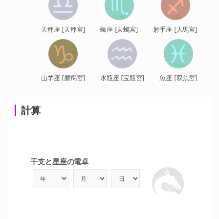
天秤座 [天秤宮]
蠍座 [天蝎宮]
射手座 [人馬宮]
山羊座 [磨羯宮]
水瓶座 [宝瓶宮]
魚座 [双魚宮]
計算
干支と星座の電卓