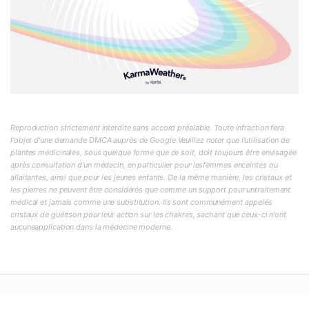
Reproduction strictement interdite sans accord préalable. Toute infraction fera
l'objet d'une demande DMCA auprès de Google.Veuillez noter que l'utilisation de
plantes médicinales, sous quelque forme que ce soit, doit toujours être envisagée
après consultation d'un médecin, en particulier pour lesfemmes enceintes ou
allaitantes, ainsi que pour les jeunes enfants. De la même manière, les cristaux et
les pierres ne peuvent être considérés que comme un support pour untraitement
médical et jamais comme une substitution. Ils sont communément appelés
cristaux de guérison pour leur action sur les chakras, sachant que ceux-ci n'ont
aucuneapplication dans la médecine moderne.
投