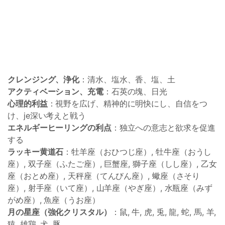
クレンジング、浄化
：清水、塩水、香、塩、土
アクティベーション、充電
：石英の塊、日光
心理的利益
：視野を広げ、精神的に明快にし、自信をつ
け、je深い考えと戦う
エネルギーヒーリングの利点
：独立への意志と欲求を促進
する
ラッキー黄道石
：牡羊座（おひつじ座）, 牡牛座（おうし
座）, 双子座（ふたご座）, 巨蟹座, 獅子座（しし座）, 乙女
座（おとめ座）, 天秤座（てんびん座）, 蠍座（さそり
座）, 射手座（いて座）, 山羊座（やぎ座）, 水瓶座（みず
がめ座）, 魚座（うお座）
月の星座（強化クリスタル）
：鼠, 牛, 虎, 兎, 龍, 蛇, 馬, 羊,
猿, 雄鶏, 犬, 豚