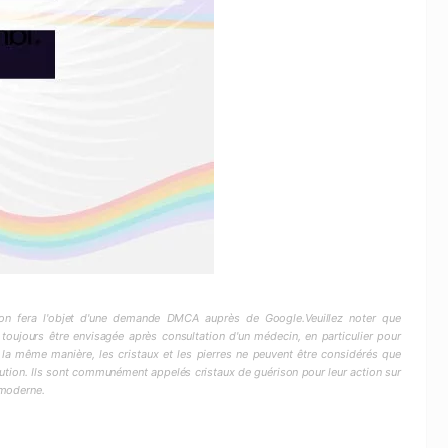
ction fera l'objet d'une demande DMCA auprès de Google.Veuillez noter que
 toujours être envisagée après consultation d'un médecin, en particulier pour
 la même manière, les cristaux et les pierres ne peuvent être considérés que
ion. Ils sont communément appelés cristaux de guérison pour leur action sur
 moderne.