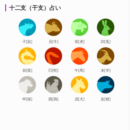
十二支（干支）占い
子[鼠]
丑[牛]
寅[虎]
卯[兎]
辰[龍]
巳[蛇]
午[馬]
未[羊]
申[猿]
酉[鶏]
戌[犬]
亥[猪]