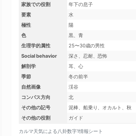
家族での役割
年下の息子
要素
水
極性
陽
色
黒、青
生理学的属性
25〜30歳の男性
Social behavior
深さ、忍耐、恐怖
解剖学
耳、心
季節
冬の前半
自然画像
渓谷
コンパス方向
北
その他の記号
泥棒、船乗り、オカルト、秋
その他の役割
ガイド
カルマ天気による八卦数字1情報シート