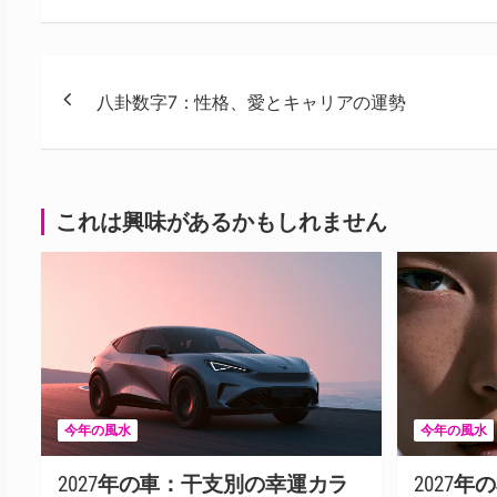
投
八卦数字7：性格、愛とキャリアの運勢
稿
ナ
ビ
これは興味があるかもしれません
ゲ
ー
シ
ョ
ン
今年の風水
今年の風水
2027年の車：干支別の幸運カラ
2027