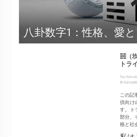
八卦数字1：性格、愛
☵（
トラ
Par Karma
© Karma
この記
供向け
す。ト
部分、
格と社