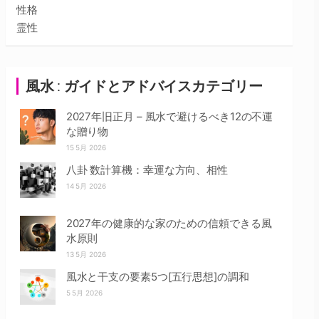
性格
霊性
風水 : ガイドとアドバイスカテゴリー
2027年旧正月 – 風水で避けるべき12の不運
な贈り物
15 5月 2026
八卦 数計算機：幸運な方向、相性
14 5月 2026
2027年の健康的な家のための信頼できる風
水原則
13 5月 2026
風水と干支の要素5つ[五行思想]の調和
5 5月 2026