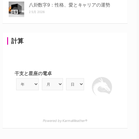
八卦数字9：性格、愛とキャリアの運勢
2 5月 2026
計算
干支と星座の電卓
Powered by KarmaWeather®