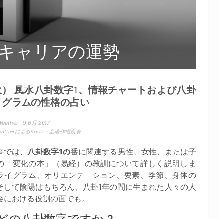
とキャリアの運勢
坎） 風水八卦数字1、情報チャートおよび八卦
イグラムの性格の占い
Weather - 9 6月 2017
WeatherによるKonbi · 全著作権所有
事では、
八卦数字1の
番に関連する男性、女性、または子
の「変化の本」（易経）の教訓について詳しく説明しま
ライグラム、オリエンテーション、要素、季節、身体の
そして陰陽はもちろん、八卦1年の間に生まれた人々の人
会における役割の面でも。