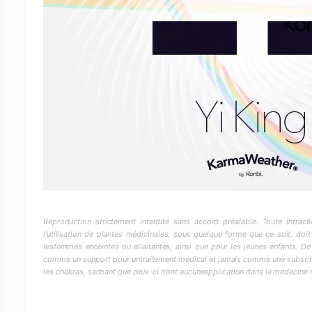
Reproduction strictement interdite sans accord préalable. Toute infra
l'utilisation de plantes médicinales, sous quelque forme que ce soit, doit
lesfemmes enceintes ou allaitantes, ainsi que pour les jeunes enfants. De
comme un support pour untraitement médical et jamais comme une substitut
les chakras, sachant que ceux-ci n'ont aucuneapplication dans la médecine