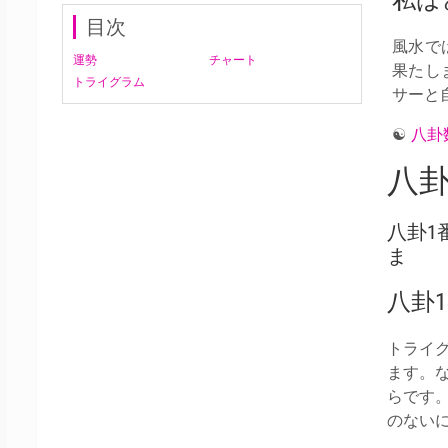
私は
目次
風水で
運勢
チャート
果たし
トライグラム
サーと
☯
八卦
八卦
八卦1
ま
八卦
トライ
ます。
らです
のない