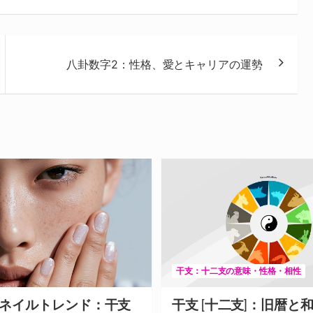
八卦数字2：性格、愛とキャリアの運勢
干支：十二支の意味・性格・相性
年のネイルトレンド：干支
干支 [十二支]：旧暦と