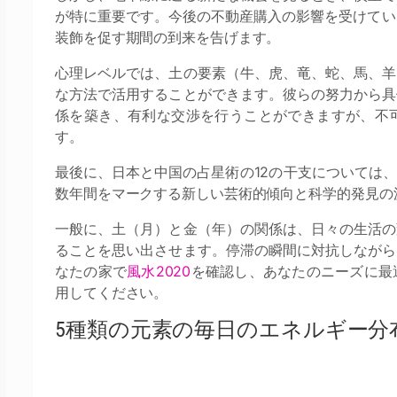
が特に重要です。今後の不動産購入の影響を受けていな
装飾を促す期間の到来を告げます。
心理レベルでは、土の要素（牛、虎、竜、蛇、馬、羊
な方法で活用することができます。彼らの努力から具
係を築き、有利な交渉を行うことができますが、不
す。
最後に、日本と中国の占星術の12の干支については
数年間をマークする新しい芸術的傾向と科学的発見の
一般に、土（月）と金（年）の関係は、日々の生活の
ることを思い出させます。停滞の瞬間に対抗しながら
なたの家で
風水2020
を確認し、あなたのニーズに最
用してください。
5種類の元素の毎日のエネルギー分