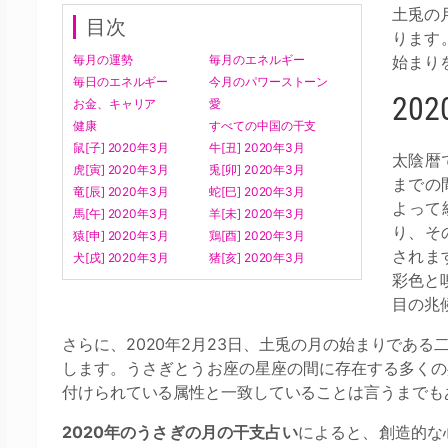
土兎の月
目次
ります
毎月の運勢
毎月のエネルギー
始まり
毎日のエネルギー
今月のパワーストーン
20
お金、キャリア
愛
健康
すべての中国の干支
鼠[子] 2020年3月
牛[丑] 2020年3月
太陰暦
虎[寅] 2020年3月
兎[卯] 2020年3月
までの
竜[辰] 2020年3月
蛇[巳] 2020年3月
よって
馬[午] 2020年3月
羊[未] 2020年3月
り、そ
猿[申] 2020年3月
鶏[酉] 2020年3月
されま
犬[戌] 2020年3月
猪[亥] 2020年3月
彩色と
目の兆
さらに、2020年2月23日、土兎の月の始まりであ
します。うさぎとうお座の星座の間に存在する多くの
付けられている属性と一致していることは言うまでも
2020年のうさぎの月の干支占い
によると、創造的な