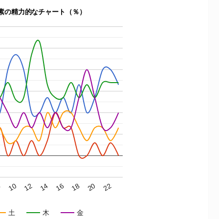
の元素の精力的なチャート（％）
12
18
8
14
20
10
16
22
土
木
金