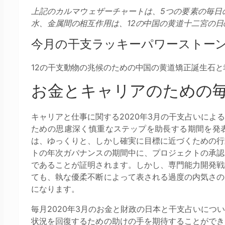
上記のカルマウェザーチャートは、5つの要素の毎日
水、金属間の相互作用は、12の中国の黄道十二宮の
今月の干支ラッキーパワーストー
12の干支動物の兆候のための中国の黄道矯正誕生石と
お金とキャリアのための
キャリアと仕事に関する2020年3月の干支占いによ
ための思慮深く慎重なステップを助長する期間を発
は、ゆっくりと、しかし確実に目標に近づくための行
トの年次ガバナンスの期間中に、プロジェクトの承認
であることが証明されます。しかし、専門能力開発戦
ても、執な優柔不断によって表される過度の内気さの
になります。
毎月2020年3月のお金と財政の日本と干支占いにつ
状況を回復するための助けの手を期待することができ