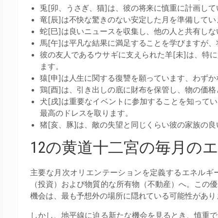
兎[卯、うさぎ、猫]は、彼の将来に慎重に計画し
竜[辰]は不快な驚きのない安定した月を準備してい
蛇[巳]は良いニュースを収集し、他の人と共有し
馬[午]は平凡な結果に満足することを学びますが
彼の友人であるウサギに支えられた羊[未]は、特
ます。
猿[申]は人生に関する復讐を願っています、わず
鶏[酉]は、引き出しの底に財布を保管し、物の価
犬[戌]は重要なイベントに参加することを知って
最高のドレスを取ります。
猪[亥、豚]は、敵の失望と同じくらい彼の家族の
12の黄道十二宮の毎月の
主要な月次オリエンテーションを定義するエネルギ
（投資）および物質的な所有物（不動産）へ。この優
機会は、最も予想外の場所に隠れている可能性があり
しかし、地平線に迫る新たな機会を見るとき、慎重で