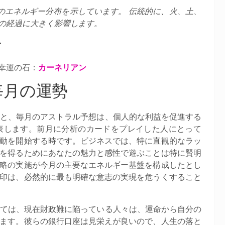
のエネルギー分布を示しています。 伝統的に、火、土、
日の経過に大きく影響します。
ン
幸運の石：
カーネリアン
毎月の運勢
ると、毎月のアストラル予想は、個人的な利益を促進する
表します。前月に分析のカードをプレイした人にとって
動を開始する時です。ビジネスでは、特に直観的なラッ
を得るためにあなたの魅力と感性で遊ぶことは特に賢明
略の実施が今月の主要なエネルギー基盤を構成したとし
印は、必然的に最も明確な意志の実現を危うくすること
いては、現在財政難に陥っている人々は、運命から自分の
ます。彼らの銀行口座は見栄えが良いので、人生の落と