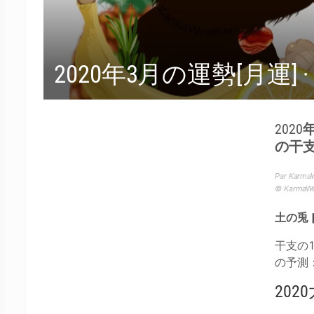
2020年3月の運勢[月運]
202
の干
Par Karma
© Karma
土の兎
干支の
の予測
20