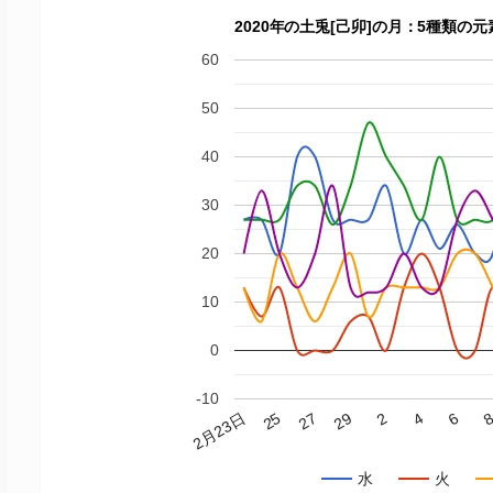
2020年の土兎[己卯]の月：5種類
60
50
40
30
20
10
0
-10
2月23日
29
6
25
2
27
4
水
火