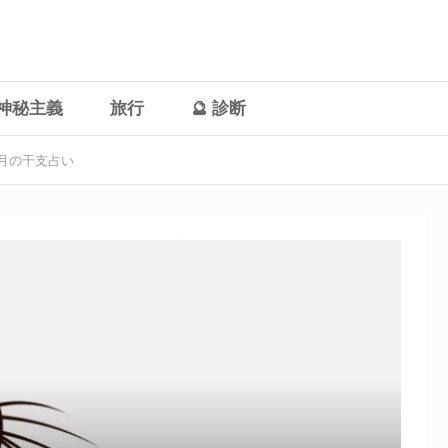
神秘主義
旅行
🔮 診断
 毎月の干支占い