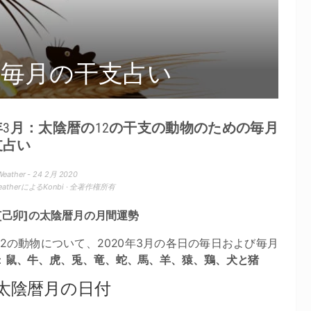
 · 毎月の干支占い
0年3月：太陰暦の12の干支の動物のための毎月
支占い
Weather - 24 2月 2020
WeatherによるKonbi · 全著作権所有
 [己卯]の太陰暦月の月間運勢
12の動物について、2020年3月の各日の毎日および毎月
：
鼠、牛、虎、兎、竜、蛇、馬、羊、猿、鶏、犬と猪
20太陰暦月の日付