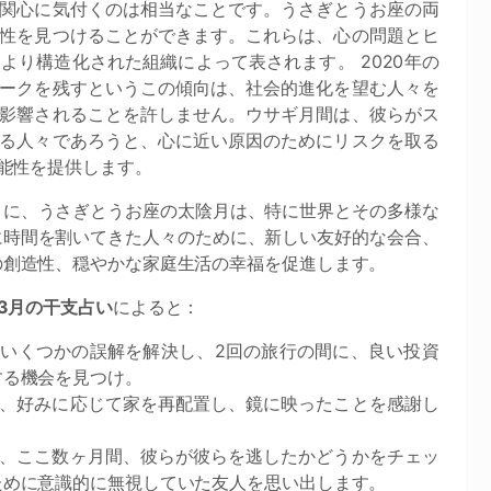
関心に気付くのは相当なことです。うさぎとうお座の両
性を見つけることができます。これらは、心の問題とヒ
り構造化された組織によって表されます。 2020年の
ークを残すというこの傾向は、社会的進化を望む人々を
影響されることを許しません。ウサギ月間は、彼らがス
る人々であろうと、心に近い原因のためにリスクを取る
能性を提供します。
うに、うさぎとうお座の太陰月は、特に世界とその多様な
に時間を割いてきた人々のために、新しい友好的な会合、
の創造性、穏やかな家庭生活の幸福を促進します。
年3月の干支占い
によると：
]はいくつかの誤解を解決し、2回の旅行の間に、良い投資
する機会を見つけ。
]は、好みに応じて家を再配置し、鏡に映ったことを感謝し
]は、ここ数ヶ月間、彼らが彼らを逃したかどうかをチェッ
ために意識的に無視していた友人を思い出します。