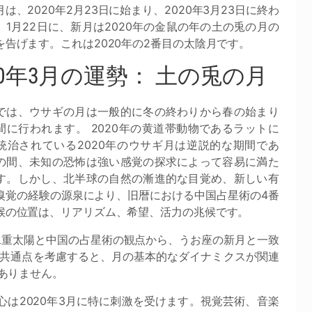
は、2020年2月23日に始まり、2020年3月23日に終わ
。1月22日に、新月は2020年の金鼠の年の土の兎の月の
を告げます。これは2020年の2番目の太陰月です。
20年3月の運勢： 土の兎の月
では、ウサギの月は一般的に冬の終わりから春の始まり
間に行われます。 2020年の黄道帯動物であるラットに
統治されている2020年のウサギ月は逆説的な期間であ
の間、未知の恐怖は強い感覚の探求によって容易に満た
す。しかし、北半球の自然の漸進的な目覚め、新しい有
嗅覚の経験の源泉により、旧暦における中国占星術の4番
候の位置は、リアリズム、希望、活力の兆候です。
る二重太陽と中国の占星術の観点から、うお座の新月と一致
共通点を考慮すると、月の基本的なダイナミクスが関連
ありません。
心は2020年3月に特に刺激を受けます。視覚芸術、音楽