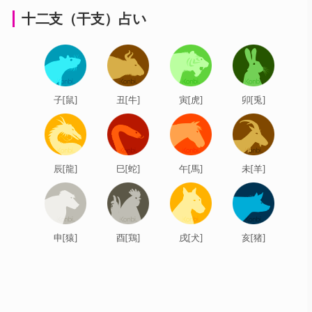
十二支（干支）占い
子[鼠]
丑[牛]
寅[虎]
卯[兎]
辰[龍]
巳[蛇]
午[馬]
未[羊]
申[猿]
酉[鶏]
戌[犬]
亥[猪]