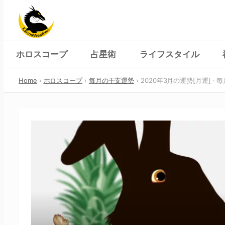
Skip
to
content
ホロスコープ
占星術
ライフスタイル
Home
ホロスコープ
毎月の干支運勢
2020年3月の運勢[月運] ·