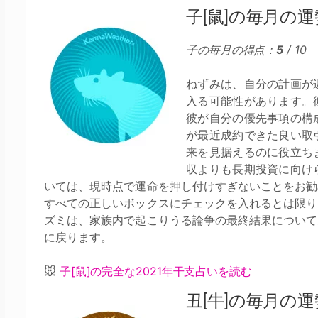
子[鼠]の毎月の運
子の毎月の得点：
5
/ 10
ねずみは、自分の計画が
入る可能性があります。
彼が自分の優先事項の構
が最近成約できた良い取
来を見据えるのに役立ち
収よりも長期投資に向け
いては、現時点で運命を押し付けすぎないことをお勧
すべての正しいボックスにチェックを入れるとは限り
ズミは、家族内で起こりうる論争の最終結果について
に戻ります。
🐭
子[鼠]の完全な2021年干支占いを読む
丑[牛]の毎月の運