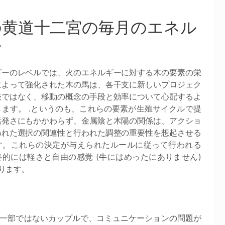
の黄道十二宮の毎月のエネル
ー
ギーのレベルでは、火のエネルギーに対する木の要素の栄
によって強化された木の馬は、各干支に新しいプロジェク
発ではなく、移動の概念の手段と効率について心配するよ
します。 .というのも、これらの要素が生殖サイクルで提
活発さにもかかわらず、金属陰と木陽の関係は、アクショ
われた選択の関連性と行われた調整の重要性を想起させる
す。これらの決定が与えられたルールに従って行われる
終的には軽さと自由の感覚 (牛にはめったにありません)
ります。
一部ではないカップルで、コミュニケーションの問題が