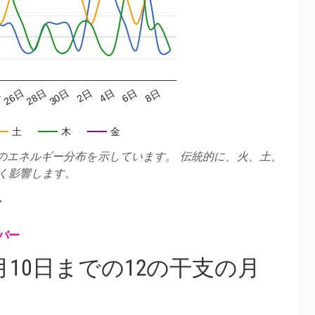
28日
4日
日
30日
6日
26日
2日
8日
土
木
金
のエネルギー分布を示しています。 伝統的に、火、土、
く影響します。
ン
バー
年7月10日までの12の干支の月