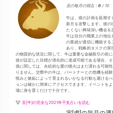
丑の毎月の得点：
6
/ 10
牛は、彼の計画を延期す
新月を攻撃します。彼の
たくない興味深い機会を
牛は自分の職業上の地位
の業績が適切に機能する
あり、戦略的タスクの実
の物質的な状況に関して、牛は重要な金融取引の前に
彼が設定した目標が潜在的に達成可能である場合、そ
係に関しては、永続的な愛の噴火はまだ遅れる可能性
りません。交際中の牛は、パートナーとの危機を経験
恨みと嫉妬によって育まれるいかなる行動も避けるべ
ョンは確かに簡単にアクセスできます。イベントをよ
場に身を置くだけで十分です。
🐮
丑[牛]の完全な2021年干支占いを読む