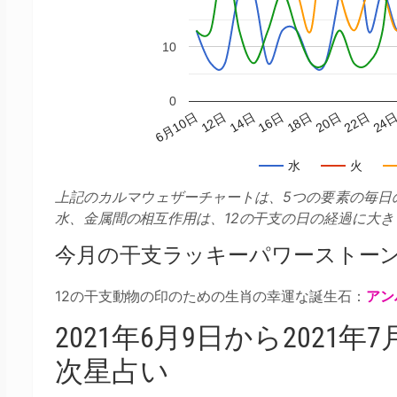
10
0
6月10日
16日
22日
12日
18日
24
14日
20日
水
火
上記のカルマウェザーチャートは、5つの要素の毎日
水、金属間の相互作用は、12の干支の日の経過に大き
今月の干支ラッキーパワーストー
12の干支動物の印のための生肖の幸運な誕生石：
アン
2021年6月9日から2021
次星占い