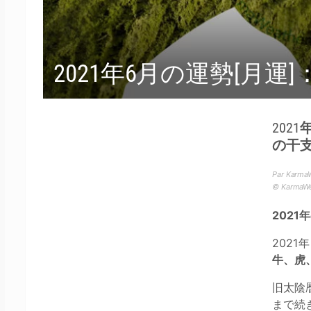
2021年6月の運勢[月運
202
の干
Par KarmaW
© Karma
2021
202
牛、虎
旧太陰暦
まで続