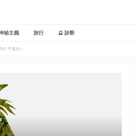
神秘主義
旅行
🔮 診断
毎月の 干支占い