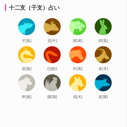
十二支（干支）占い
子[鼠]
丑[牛]
寅[虎]
卯[兎]
辰[龍]
巳[蛇]
午[馬]
未[羊]
申[猿]
酉[鶏]
戌[犬]
亥[猪]