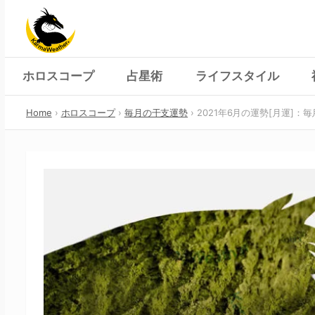
Skip
to
content
ホロスコープ
占星術
ライフスタイル
Home
ホロスコープ
毎月の干支運勢
2021年6月の運勢[月運]：