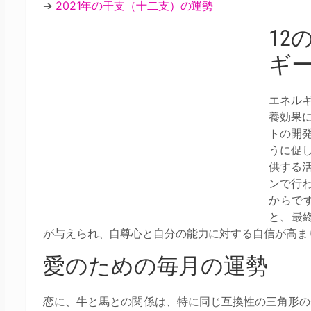
➔
2021年の干支（十二支）の運勢
12
ギ
エネル
養効果
トの開
うに促
供する
ンで行
からで
と、最
が与えられ、自尊心と自分の能力に対する自信が高ま
愛のための毎月の運勢
恋に、牛と馬との関係は、特に同じ互換性の三角形の