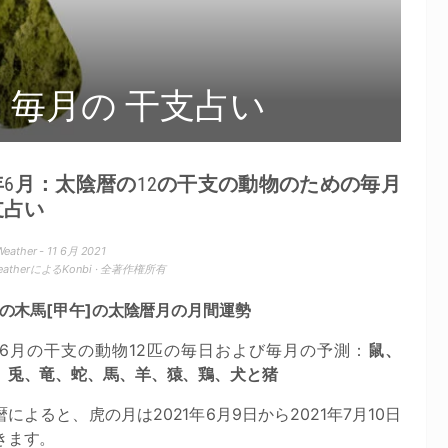
]：毎月の 干支占い
1年6月：太陰暦の12の干支の動物のための毎月
支占い
eather - 11 6月 2021
WeatherによるKonbi · 全著作権所有
年の木馬[甲午]の太陰暦月の月間運勢
1年6月の干支の動物12匹の毎日および毎月の予測：
鼠、
、兎、竜、蛇、馬、羊、猿、鶏、犬と猪
によると、虎の月は2021年6月9日から2021年7月10日
きます。