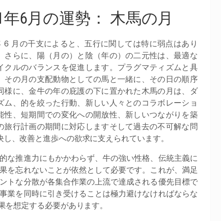
21年6月の運勢： 木馬の月
1 年 6 月の干支によると、五行に関しては特に弱点はあり
。さらに、陽（月の）と陰（年の）の二元性は、最適な
イクルのバランスを促進します。プラグマティズムと具
、その月の支配動物としての馬と一緒に、その日の順序
同様に、金牛の年の庇護の下に置かれた木馬の月は、ダ
ズム、的を絞った行動、新しい人々とのコラボレーショ
能性、短期間での変化への開放性、新しいつながりを築
の旅行計画の期間に対応しますそして過去の不可解な問
決し、改善と進歩への欲求に支えられています。
的な推進力にもかかわらず、牛の強い性格、伝統主義に
果を忘れないことが依然として必要です。これが、満足
ントな分散が各集合作業の上流で達成される優先目標で
事業を同時に引き受けることは極力避けなければならな
果を想定する必要があります。