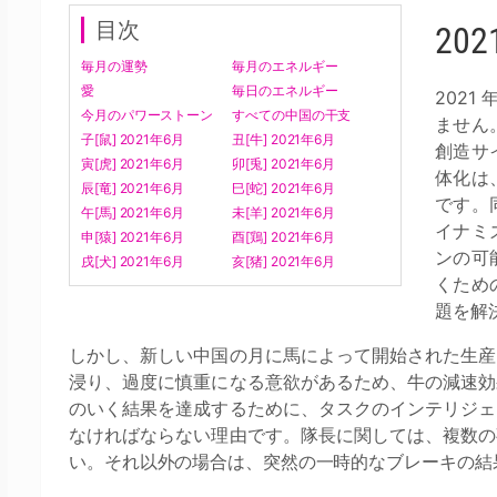
目次
20
毎月の運勢
毎月のエネルギー
愛
毎日のエネルギー
202
今月のパワーストーン
すべての中国の干支
ません
子[鼠] 2021年6月
丑[牛] 2021年6月
創造サ
寅[虎] 2021年6月
卯[兎] 2021年6月
体化は
辰[竜] 2021年6月
巳[蛇] 2021年6月
です。
午[馬] 2021年6月
未[羊] 2021年6月
イナミ
申[猿] 2021年6月
酉[鶏] 2021年6月
ンの可
戌[犬] 2021年6月
亥[猪] 2021年6月
くため
題を解
しかし、新しい中国の月に馬によって開始された生産
浸り、過度に慎重になる意欲があるため、牛の減速効
のいく結果を達成するために、タスクのインテリジェ
なければならない理由です。隊長に関しては、複数の
い。それ以外の場合は、突然の一時的なブレーキの結