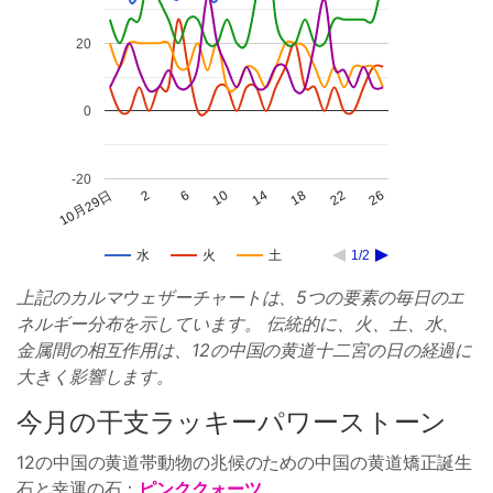
20
0
-20
10
22
6
18
2
14
26
10月29日
水
火
土
1/2
上記のカルマウェザーチャートは、5つの要素の毎日のエ
ネルギー分布を示しています。 伝統的に、火、土、水、
金属間の相互作用は、12の中国の黄道十二宮の日の経過に
大きく影響します。
今月の干支ラッキーパワーストーン
12の中国の黄道帯動物の兆候のための中国の黄道矯正誕生
石と幸運の石：
ピンククォーツ