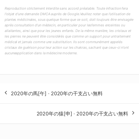
Reproduction strictement interdite sans accord préalable. Toute infraction fera
l'objet d'une demande DMCA auprès de Google.Veuillez noter que l'utilisation de
plantes médicinales, sous quelque forme que ce soit, doit toujours être envisagée
après consultation d'un médecin, en particulier pour lesfemmes enceintes ou
allaitantes, ainsi que pour les jeunes enfants. De la même manière, les cristaux et
les pierres ne peuvent être considérés que comme un support pour untraitement
médical et jamais comme une substitution. Ils sont communément appelés
cristaux de guérison pour leur action sur les chakras, sachant que ceux-ci n'ont
aucuneapplication dans la médecine moderne.
投
2020年の馬[午] · 2020年の干支占い無料
稿
ナ
2020年の猿[申] · 2020年の干支占い無料
ビ
ゲ
ー