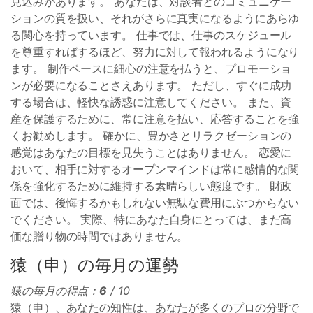
見込みがあります。 あなたは、対談者とのコミュニケー
ションの質を扱い、それがさらに真実になるようにあらゆ
る関心を持っています。 仕事では、仕事のスケジュール
を尊重すればするほど、努力に対して報われるようになり
ます。 制作ペースに細心の注意を払うと、プロモーショ
ンが必要になることさえあります。 ただし、すぐに成功
する場合は、軽快な誘惑に注意してください。 また、資
産を保護するために、常に注意を払い、応答することを強
くお勧めします。 確かに、豊かさとリラクゼーションの
感覚はあなたの目標を見失うことはありません。 恋愛に
おいて、相手に対するオープンマインドは常に感情的な関
係を強化するために維持する素晴らしい態度です。 財政
面では、後悔するかもしれない無駄な費用にぶつからない
でください。 実際、特にあなた自身にとっては、まだ高
価な贈り物の時間ではありません。
猿（申）の毎月の運勢
猿の毎月の得点：
6
/ 10
猿（申）、あなたの知性は、あなたが多くのプロの分野で