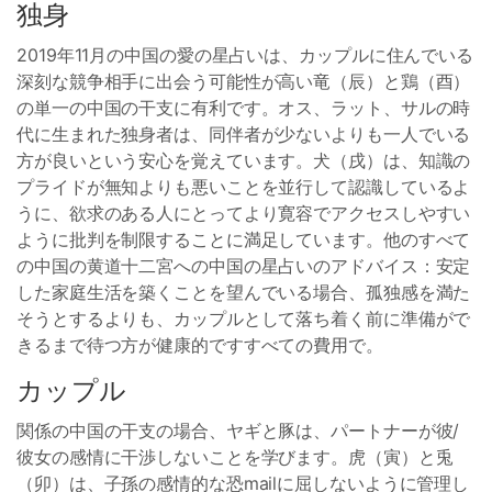
独身
2019年11月の中国の愛の星占いは、カップルに住んでいる
深刻な競争相手に出会う可能性が高い竜（辰）と鶏（酉）
の単一の中国の干支に有利です。オス、ラット、サルの時
代に生まれた独身者は、同伴者が少ないよりも一人でいる
方が良いという安心を覚えています。犬（戌）は、知識の
プライドが無知よりも悪いことを並行して認識しているよ
うに、欲求のある人にとってより寛容でアクセスしやすい
ように批判を制限することに満足しています。他のすべて
の中国の黄道十二宮への中国の星占いのアドバイス：安定
した家庭生活を築くことを望んでいる場合、孤独感を満た
そうとするよりも、カップルとして落ち着く前に準備がで
きるまで待つ方が健康的ですすべての費用で。
カップル
関係の中国の干支の場合、ヤギと豚は、パートナーが彼/
彼女の感情に干渉しないことを学びます。虎（寅）と兎
（卯）は、子孫の感情的な恐mailに屈しないように管理し