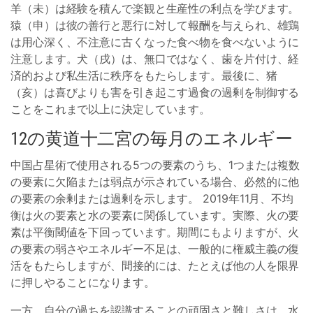
羊（未）は経験を積んで楽観と生産性の利点を学びます。
猿（申）は彼の善行と悪行に対して報酬を与えられ、雄鶏
は用心深く、不注意に古くなった食べ物を食べないように
注意します。犬（戌）は、無口ではなく、歯を片付け、経
済的および私生活に秩序をもたらします。最後に、猪
（亥）は喜びよりも害を引き起こす過食の過剰を制御する
ことをこれまで以上に決定しています。
12の黄道十二宮の毎月のエネルギー
中国占星術で使用される5つの要素のうち、1つまたは複数
の要素に欠陥または弱点が示されている場合、必然的に他
の要素の余剰または過剰を示します。 2019年11月、不均
衡は火の要素と水の要素に関係しています。実際、火の要
素は平衡閾値を下回っています。期間にもよりますが、火
の要素の弱さやエネルギー不足は、一般的に権威主義の復
活をもたらしますが、間接的には、たとえば他の人を限界
に押しやることになります。
一方、自分の過ちを認識することの頑固さと難しさは、水