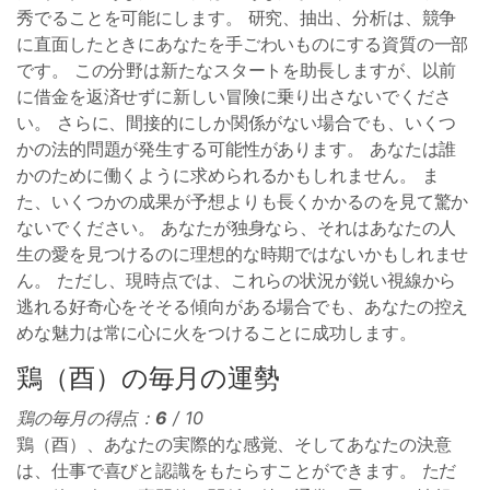
秀でることを可能にします。 研究、抽出、分析は、競争
に直面したときにあなたを手ごわいものにする資質の一部
です。 この分野は新たなスタートを助長しますが、以前
に借金を返済せずに新しい冒険に乗り出さないでくださ
い。 さらに、間接的にしか関係がない場合でも、いくつ
かの法的問題が発生する可能性があります。 あなたは誰
かのために働くように求められるかもしれません。 ま
た、いくつかの成果が予想よりも長くかかるのを見て驚か
ないでください。 あなたが独身なら、それはあなたの人
生の愛を見つけるのに理想的な時期ではないかもしれませ
ん。 ただし、現時点では、これらの状況が鋭い視線から
逃れる好奇心をそそる傾向がある場合でも、あなたの控え
めな魅力は常に心に火をつけることに成功します。
鶏（酉）の毎月の運勢
鶏の毎月の得点：
6
/ 10
鶏（酉）、あなたの実際的な感覚、そしてあなたの決意
は、仕事で喜びと認識をもたらすことができます。 ただ