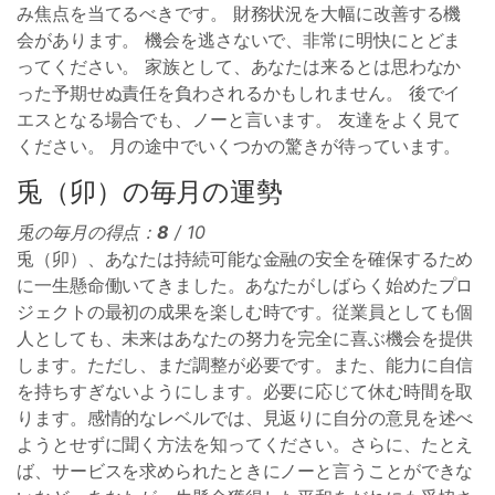
み焦点を当てるべきです。 財務状況を大幅に改善する機
会があります。 機会を逃さないで、非常に明快にとどま
ってください。 家族として、あなたは来るとは思わなか
った予期せぬ責任を負わされるかもしれません。 後でイ
エスとなる場合でも、ノーと言います。 友達をよく見て
ください。 月の途中でいくつかの驚きが待っています。
兎（卯）の毎月の運勢
兎の毎月の得点：
8
/ 10
兎（卯）、あなたは持続可能な金融の安全を確保するため
に一生懸命働いてきました。あなたがしばらく始めたプロ
ジェクトの最初の成果を楽しむ時です。従業員としても個
人としても、未来はあなたの努力を完全に喜ぶ機会を提供
します。ただし、まだ調整が必要です。また、能力に自信
を持ちすぎないようにします。必要に応じて休む時間を取
ります。感情的なレベルでは、見返りに自分の意見を述べ
ようとせずに聞く方法を知ってください。さらに、たとえ
ば、サービスを求められたときにノーと言うことができな