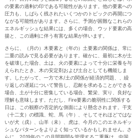
の要素の過剰の印である可能性があります。他の要素への
圧力も、しばらく残されたいくつかのトピックの再開につ
ながる可能性があります。さらに、予測が困難なこれらの
エネルギッシュな結果には、多くの場合、ウッド要素の高
揚と、この過剰に伴う有害な結果が伴います。
さらに、（月の）木要素と（年の）土要素の関係は、常に
二重の読みで見る必要があります。確かに、最初に木が土
を破壊した場合、土は、火の要素によって十分に栄養を与
えられたとき、木の安定剤および土台としても機能しま
す。したがって、一方で木/土の関係が経済的問題、、繰
り返しの遅延について警告し、忍耐を求めることができる
場合、土が十分に密集している場合、繁栄、実り、良好な
理解も意味します。ただし、Fire要素の脆弱性に関係する
日は、この観察の否定的な側面により懸念されます。干支
（十二支）の標識、蛇、馬（午）、そしてそれほどではな
いが犬（戌）、山羊（未）、虎は、今月のこのエネルギッ
シュなパターンをよりよく知っているかもしれません。さ
らに、2019年のこの月間期間を管理する二重豚は、中国