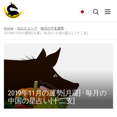
Skip
Home
ホロスコープ
毎月の干支運勢
to
2019年11月の運勢[月運] · 毎月の 中国の星占い[十二支]
content
2019年11月の運勢[月運] · 毎月の
中国の星占い[十二支]