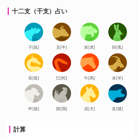
シ
十二支（干支）占い
ョ
ン
子[鼠]
丑[牛]
寅[虎]
卯[兎]
辰[龍]
巳[蛇]
午[馬]
未[羊]
申[猿]
酉[鶏]
戌[犬]
亥[猪]
計算