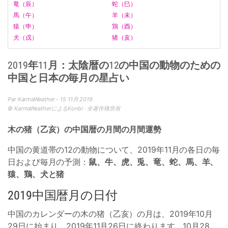
竜（辰）
蛇（巳）
馬（午）
羊（未）
猿（申）
鶏（酉）
犬（戌）
猪（亥）
2019年11月：太陰暦の12の中国の動物のための
中国と日本の毎月の星占い
Par KarmaWeather - 15 11月 2019
© KarmaWeatherによるKonbi · 全著作権所有
木の猪（乙亥）の中国暦の月間の月間運勢
中国の黄道帯の12の動物について、2019年11月の各日の毎
日および毎月の予測：
鼠、牛、虎、兎、竜、蛇、馬、羊、
猿、鶏、犬と猪
2019中国暦月の日付
中国のカレンダーの木の猪（乙亥）の月は、2019年10月
29日に始まり、2019年11月26日に終わります。10月28