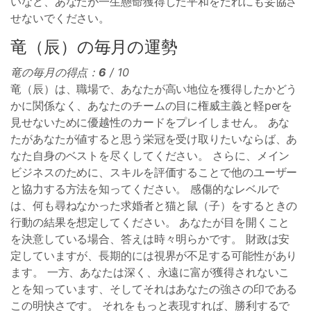
いなど、あなたが一生懸命獲得した平和をだれにも妥協さ
せないでください。
竜（辰）の毎月の運勢
竜の毎月の得点：
6
/ 10
竜（辰）は、職場で、あなたが高い地位を獲得したかどう
かに関係なく、あなたのチームの目に権威主義と軽perを
見せないために優越性のカードをプレイしません。 あな
たがあなたが値すると思う栄冠を受け取りたいならば、あ
なた自身のベストを尽くしてください。 さらに、メイン
ビジネスのために、スキルを評価することで他のユーザー
と協力する方法を知ってください。 感傷的なレベルで
は、何も尋ねなかった求婚者と猫と鼠（子）をするときの
行動の結果を想定してください。 あなたが目を開くこと
を決意している場合、答えは時々明らかです。 財政は安
定していますが、長期的には視界が不足する可能性があり
ます。 一方、あなたは深く、永遠に富が獲得されないこ
とを知っています、そしてそれはあなたの強さの印である
この明快さです。 それをもっと表現すれば、勝利するで