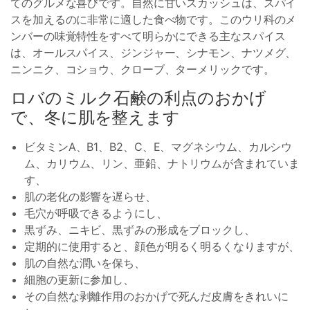
てのグルメな喜びです。自然に甘いスカッシュは、スパイ
スを加えるのに非常に適した食べ物です。このウリ科のメ
ンバーの味覚特性をすべて明らかにできる主なスパイス
は、オールスパイス、ジンジャー、シナモン、ナツメグ、
ニンニク、コショウ、クローブ、ターメリックです。
ロバのミルク石鹸の利点のおかげ
で、冬に肌を整えます
ビタミンA、B1、B2、C、E、マグネシウム、カルシウ
ム、カリウム、リン、亜鉛、ナトリウムが含まれていま
す、
肌の老化の影響を遅らせ、
毛穴が呼吸できるようにし、
黒ずみ、ニキビ、黒ずみの形成をブロックし、
定期的に使用すると、顔色が明るく明るくなりますが、
肌の自然な潤いを保ち、
細胞の更新に参加し、
その自然な剥離作用のおかげで死んだ皮膚をきれいに