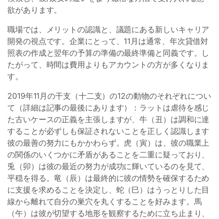
欲があります。
職場では、メリットの認識と、議題にある新しいキャリア
開発の視点です。企業にとって、11月は通常、年次貸借対
照表の作成と翌年の予算の準備の最終準備と同義です。し
たがって、時間は費用よりもアカウントの方が多くなりま
す。
2019年11月の干支（十二支）の12の動物のそれぞれについ
て（詳細は記事の最後にあります）：ラットは虐待を感じ
た古いケースの正義を主張しますが、牛（丑）は調和に達
することが必ずしも保証されないことを正しく認識します
彼の最善の努力にもかかわらず。虎（寅）は、彼の職業上
の関係のいくつかに矛盾があることを二重に疑っており、
兎（卯）は彼の最近の努力が成功に輝いているのを見て、
平穏を得る。竜（辰）は最終的に彼の情勢を確保するため
に支援を求めることを決定し、蛇（巳）はうっとりした目
線から離れて自分の巣穴を丸くすることを好みます。馬
（午）は彼が切望する地形を観察するために立ち止まり、