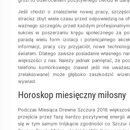
grozi to odwróceniem pozytywnego trendu w dan
Jeśli chodzi o znalezienie nowej pracy, szczęś
stracisz zbyt wiele czasu przed odpowiedzią na ofe
ważnego szczegółu przed każdym profesjonalnym s
sukces w poszerzaniu kręgu społecznego za po
paradą wielu form izolacji i potencjalnego akce
informacji, pracy czy przyjaciół, nowe technolog
światem. Dlatego zawsze posiadanie własnego nar
większości z nas. Należy jednak pamiętać, że po
telefonu komórkowego (nawet jeśli nie uważasz
zrelaksowane) może głęboko zaszkodzić wizer
wywiad.
Horoskop miesięczny miłosny
Podczas Miesiąca Drewna Szczura 2018 większoś
przejścia przez fazę bardzo pozytywnej energii a
się w tym samym trójkącie zgodności co Szczur i