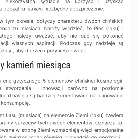
 niekorzystną sytuację na korzyść i uzyskać
 początku istniało niezbędne ubezpieczenie.
w tym okresie, dotyczy charakteru dwóch chińskich
ndarzu miesiąca. Należy wiedzieć, że Pies (roku) i
Dlatego należy uważać, aby nie dać się pokonać
cji własnych aspiracji. Podczas gdy nadzieje są
zasu, aby dojrzeć i przynieść owoce.
wy kamień miesiąca
 energetycznego 5 elementów chińskiej kosmologii.
em stworzenia i innowacji zarówno na poziomie
ne działania są bardziej zorientowane na planowanie
ą konsumpcję.
t Lasu (miesiąca) na elemencie Ziemi (roku) zawiera
uralny sprzeciw tych dwóch elementów. Oznacza to,
owane w stronę Ziemi wzmacniają więzi emocjonalne
i, ich związek może również prowadzić do opóźnień i