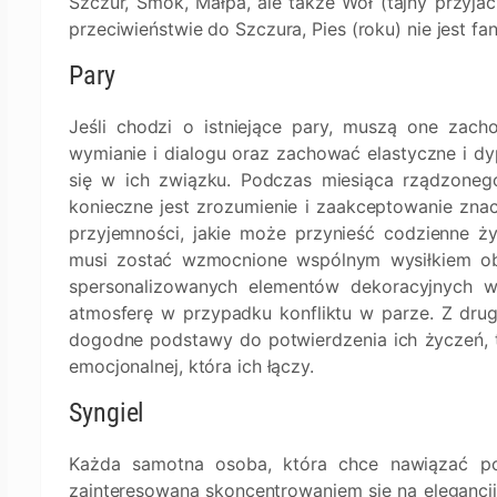
Szczur, Smok, Małpa, ale także Wół (tajny przyja
przeciwieństwie do Szczura, Pies (roku) nie jest fa
Pary
Jeśli chodzi o istniejące pary, muszą one zac
wymianie i dialogu oraz zachować elastyczne i dy
się w ich związku. Podczas miesiąca rządzone
konieczne jest zrozumienie i zaakceptowanie znac
przyjemności, jakie może przynieść codzienne ży
musi zostać wzmocnione wspólnym wysiłkiem ob
spersonalizowanych elementów dekoracyjnych w 
atmosferę w przypadku konfliktu w parze. Z drugi
dogodne podstawy do potwierdzenia ich życzeń, 
emocjonalnej, która ich łączy.
Syngiel
Każda samotna osoba, która chce nawiązać p
zainteresowana skoncentrowaniem się na elegancji 