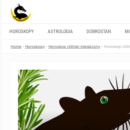
Skip
to
content
HOROSKOPY
ASTROLOGIA
DOBROSTAN
M
Home
Horoskopy
Horoskop chiński miesięczny
Horoskop chińs