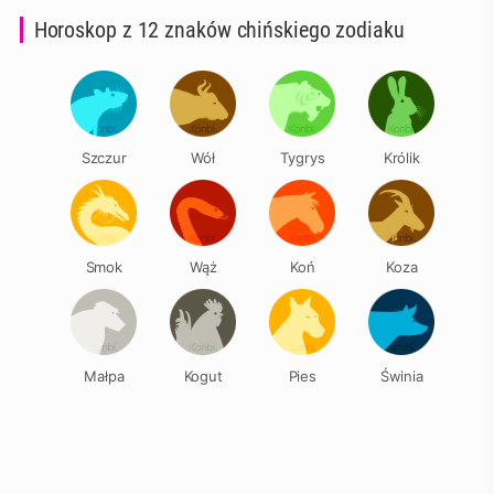
Horoskop z 12 znaków chińskiego zodiaku
Szczur
Wół
Tygrys
Królik
Smok
Wąż
Koń
Koza
Małpa
Kogut
Pies
Świnia