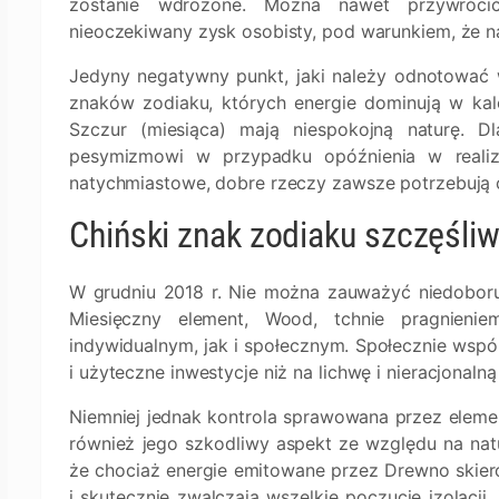
zostanie wdrożone. Można nawet przywrócić
nieoczekiwany zysk osobisty, pod warunkiem, że na
Jedyny negatywny punkt, jaki należy odnotować 
znaków zodiaku, których energie dominują w kale
Szczur (miesiąca) mają niespokojną naturę. 
pesymizmowi w przypadku opóźnienia w realiza
natychmiastowe, dobre rzeczy zawsze potrzebują c
Chiński znak zodiaku szczęśli
W grudniu 2018 r. Nie można zauważyć niedoboru
Miesięczny element, Wood, tchnie pragnieni
indywidualnym, jak i społecznym. Społecznie wspól
i użyteczne inwestycje niż na lichwę i nieracjonaln
Niemniej jednak kontrola sprawowana przez elemen
również jego szkodliwy aspekt ze względu na nat
że chociaż energie emitowane przez Drewno skier
i skutecznie zwalczają wszelkie poczucie izolacj