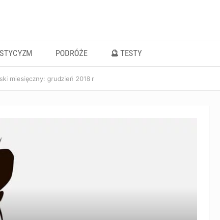
ISTYCYZM
PODRÓŻE
🔮 TESTY
ki miesięczny: grudzień 2018 r