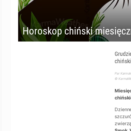
Horoskop chiński miesięczn
Grudzi
chińsk
Par KarmaW
© KarmaWea
Miesi
chińsk
Dzienn
szczuró
zwierz
Smok, W