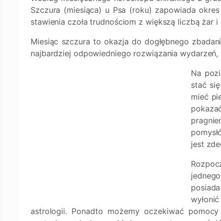
Szczura (miesiąca) u Psa (roku) zapowiada okres
stawienia czoła trudnościom z większą liczbą żar i
Miesiąc szczura to okazja do dogłębnego zbadania
najbardziej odpowiedniego rozwiązania wydarzeń, 
Na pozi
stać si
mieć pi
pokaza
pragni
pomysłó
jest zd
Rozpocz
jednego
posiada
wyłoni
astrologii. Ponadto możemy oczekiwać pomocy 