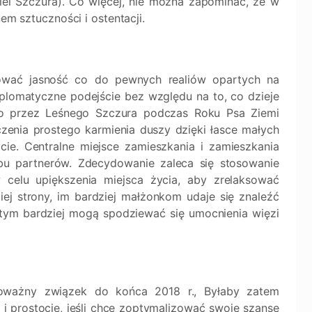
ciel Szczura). Co więcej, nie można zapominać, że w
nem sztuczności i ostentacji.
hować jasność co do pewnych realiów opartych na
plomatyczne podejście bez względu na to, co dzieje
go przez Leśnego Szczura podczas Roku Psa Ziemi
zenia prostego karmienia duszy dzięki łasce małych
cie. Centralne miejsce zamieszkania i zamieszkania
u partnerów. Zdecydowanie zaleca się stosowanie
celu upiększenia miejsca życia, aby zrelaksować
ej strony, im bardziej małżonkom udaje się znaleźć
tym bardziej mogą spodziewać się umocnienia więzi
oważny związek do końca 2018 r., Byłaby zatem
i prostocie, jeśli chce zoptymalizować swoje szanse