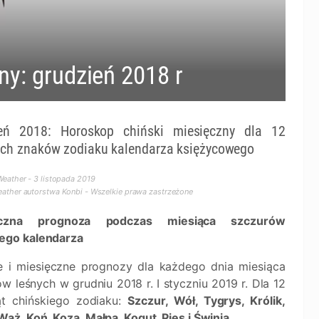
y: grudzień 2018 r
eń 2018: Horoskop chiński miesięczny dla 12
ich znaków zodiaku kalendarza księżycowego
eather - 3 listopada 2019
ther autorstwa Konbi - Wszelkie prawa zastrzeżone
ęczna prognoza podczas miesiąca szczurów
iego kalendarza
e i miesięczne prognozy dla każdego dnia miesiąca
w leśnych w grudniu 2018 r. I styczniu 2019 r. Dla 12
ąt chińskiego zodiaku:
Szczur, Wół, Tygrys, Królik,
ąż, Koń, Koza, Małpa, Kogut, Pies i Świnia