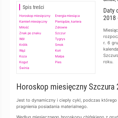
Spis treści
Daty 
Horoskop miesięczny
Energia miesiąca
2018 
Kamień miesięczny
Pieniądze, kariera
Miłość
Zdrowie
Miesią
Znak po znaku
Szczur
rozpocz
Wół
Tygrys
r. 6 g
Królik
Smok
kalend
Wąż
Koń
Szczur
Koza
Małpa
roku.
Kogut
Pies
Świnia
Horoskop miesięczny Szczura
Jest to dynamiczny i ciepły cykl, podczas któreg
pragnienia posiadania materialnego.
Według miesięcznego horoskopu chińskiego z grudni