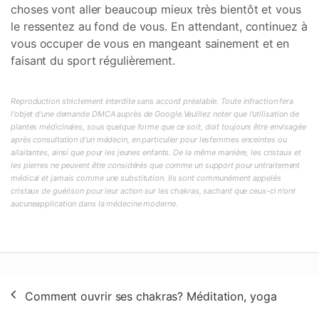
choses vont aller beaucoup mieux très bientôt et vous
le ressentez au fond de vous. En attendant, continuez à
vous occuper de vous en mangeant sainement et en
faisant du sport régulièrement.
Reproduction strictement interdite sans accord préalable. Toute infraction fera
l'objet d'une demande DMCA auprès de Google.Veuillez noter que l'utilisation de
plantes médicinales, sous quelque forme que ce soit, doit toujours être envisagée
après consultation d'un médecin, en particulier pour lesfemmes enceintes ou
allaitantes, ainsi que pour les jeunes enfants. De la même manière, les cristaux et
les pierres ne peuvent être considérés que comme un support pour untraitement
médical et jamais comme une substitution. Ils sont communément appelés
cristaux de guérison pour leur action sur les chakras, sachant que ceux-ci n'ont
aucuneapplication dans la médecine moderne.
Navigation
Comment ouvrir ses chakras? Méditation, yoga
de