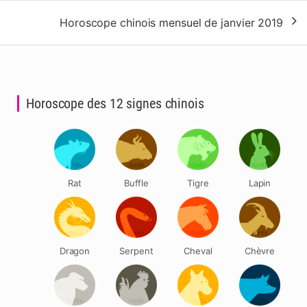
l’article
Horoscope chinois mensuel de janvier 2019
Horoscope des 12 signes chinois
Rat
Buffle
Tigre
Lapin
Dragon
Serpent
Cheval
Chèvre