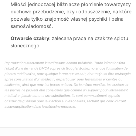
Miłości jednoczącej bliźniacze płomienie towarzyszy
duchowe przebudzenie, czyli odpuszczenie, na które
pozwala tylko znajomość własnej psychiki i pełna
samoświadomość.
Otwarcie czakry
: zalecana praca na czakrze splotu
słonecznego
Reproduction strictement interdite sans accord préalable. Toute infraction fera
l'objet d'une demande DMCA auprès de Google.Veuillez noter que l'utilisation de
plantes médicinales, sous quelque forme que ce soit, doit toujours être envisagée
après consultation d'un médecin, en particulier pour lesfemmes enceintes ou
allaitantes, ainsi que pour les jeunes enfants. De la même manière, les cristaux et
les pierres ne peuvent être considérés que comme un support pour untraitement
médical et jamais comme une substitution. Ils sont communément appelés
cristaux de guérison pour leur action sur les chakras, sachant que ceux-ci n'ont
aucuneapplication dans la médecine moderne.