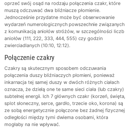
oprzeć swój osąd na rodzaju połączenia czakr, które
muszą odczuwać dwa bliźniacze płomienie.
Jednocześnie przydatne może być obserwowanie
wydarzeń numerologicznych powszechnie związanych
z komunikacją aniołów stróżów, w szczególności liczb
aniołów (111, 222, 333, 444, 555) czy godzin
zwierciadlanych (10:10, 12:12).
Połączenie czakry
Czakry są skutecznym sposobem odczuwania
połączenia duszy bliźniaczych płomieni, ponieważ
inkarnacja tej samej duszy w dwóch różnych ciałach
oznacza, że dzielą one te same sieci ciała (lub czakry)
subtelnej energii. Ich 7 głównych czakr (korzeń, święta,
splot słoneczny, serce, gardło, trzecie oko, korona) są
ze sobą energetycznie połączone bez żadnej fizycznej
odległości między tymi dwiema osobami, która
mogłaby na nie wpływać.