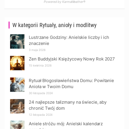
Powered by KarmaWeather®
W kategorii Rytuały, anioły i modlitwy
Lustrzane Godziny: Anielskie liczby i ich
znaczenie
3 maja 2026
Zen Buddyjski Księżycowy Nowy Rok 2027
15 kwietnia 2026
Rytuał Błogosławieństwa Domu: Powitanie
Anioła w Twoim Domu
30 listopada 2024
24 najlepsze talizmany na świecie, aby
chronić Twój dom
12 listopada 2024
Aniele stróżu mój: Anielski kalendarz