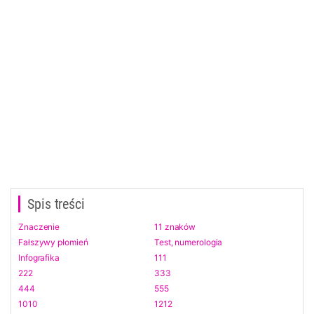
Spis treści
Znaczenie
11 znaków
Fałszywy płomień
Test, numerologia
Infografika
111
222
333
444
555
1010
1212