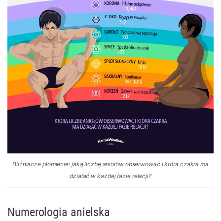
Bliźniacze płomienie: jaką liczbę aniołów obserwować i która czakra ma
działać w każdej fazie relacji?
Numerologia anielska