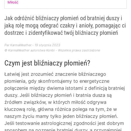
Miłość
Jak odróżnić bliźniaczy płomień od bratniej duszy i
jaką rolę mogą odegrać czakry i anioły, pomagając ci
dostrzec i zidentyfikować twój bliźniaczy płomień
Par KarmaWeather - 19 stycznia 2023
© KarmaWeather autorstwa Konbi - Wszelkie prawa zastrzeżone
Czym jest bliźniaczy płomień?
Łatwiej jest zrozumieć znaczenie bliźniaczego
płomienia, gdy skonfrontujemy to energetyczne
połączenie między dwiema istotami z definicją bratniej
duszy. Jeśli bliźniaczy płomień i bratnia dusza są
źródłem związków, w których miłość odgrywa
kluczową rolę, główna różnica polega na tym, że w
naszym życiu mamy tylko jeden bliźniaczy płomień.
Jeśli testowanie astrologicznej zgodności jest dobrym
sposobem na poznanie bratniej duszy, a przynajmniej