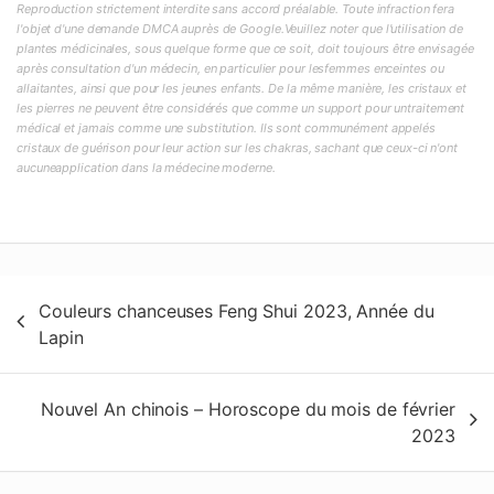
Reproduction strictement interdite sans accord préalable. Toute infraction fera
l'objet d'une demande DMCA auprès de Google.Veuillez noter que l'utilisation de
plantes médicinales, sous quelque forme que ce soit, doit toujours être envisagée
après consultation d'un médecin, en particulier pour lesfemmes enceintes ou
allaitantes, ainsi que pour les jeunes enfants. De la même manière, les cristaux et
les pierres ne peuvent être considérés que comme un support pour untraitement
médical et jamais comme une substitution. Ils sont communément appelés
cristaux de guérison pour leur action sur les chakras, sachant que ceux-ci n'ont
aucuneapplication dans la médecine moderne.
Navigation
Couleurs chanceuses Feng Shui 2023, Année du
de
Lapin
l’article
Nouvel An chinois – Horoscope du mois de février
2023