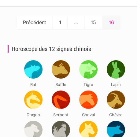
Pagination
Précédent
1
…
15
16
des
publications
Horoscope des 12 signes chinois
Rat
Buffle
Tigre
Lapin
Dragon
Serpent
Cheval
Chèvre