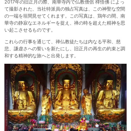
2017年の旧正月の際、南華寺内で仏教僧侶 䆁悟佛 によっ
て撮影された、当社特派員の独占写真は、この神聖な空間
の一端を垣間見せてくれます。この写真は、鶏年の間、南
華寺の静寂なエネルギーを捉え、禅の時を超えた精神を思
い起こさせるものです。
これらの行事を通じて、禅仏教徒たちは内なる平和、慈
悲、謙虚さへの誓いを新たにし、旧正月の再生の約束と調
和する精神的な旅へと出発します。