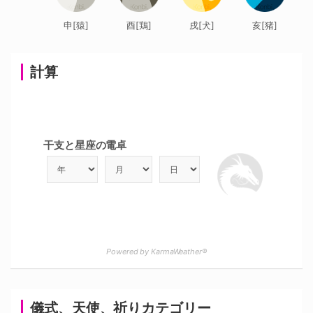
申[猿]
酉[鶏]
戌[犬]
亥[猪]
計算
干支と星座の電卓
Powered by KarmaWeather®
儀式、天使、祈りカテゴリー