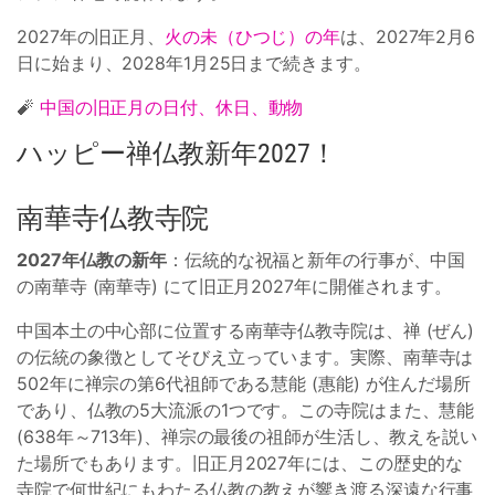
2027年の旧正月、
火の未（ひつじ）の年
は、2027年2月6
日に始まり、2028年1月25日まで続きます。
🧨
中国の旧正月の日付、休日、動物
ハッピー禅仏教新年2027！
南華寺仏教寺院
2027年仏教の新年
：伝統的な祝福と新年の行事が、中国
の南華寺 (南華寺) にて旧正月2027年に開催されます。
中国本土の中心部に位置する南華寺仏教寺院は、禅 (ぜん)
の伝統の象徴としてそびえ立っています。実際、南華寺は
502年に禅宗の第6代祖師である慧能 (惠能) が住んだ場所
であり、仏教の5大流派の1つです。この寺院はまた、慧能
(638年～713年)、禅宗の最後の祖師が生活し、教えを説い
た場所でもあります。旧正月2027年には、この歴史的な
寺院で何世紀にもわたる仏教の教えが響き渡る深遠な行事