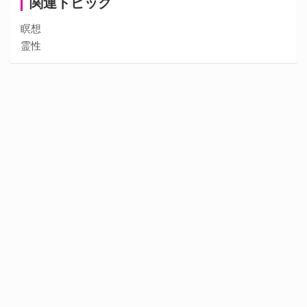
関連トピック
瞑想
霊性