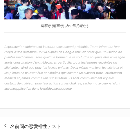
南華寺 (南華寺) 内の巡礼者たち
Reproduction strictement interdite sans accord préalable. Toute infraction fera
l'objet d'une demande DMCA auprès de Google.Veuillez noter que l'utilisation de
plantes médicinales, sous quelque forme que ce soit, doit toujours être envisagée
après consultation d'un médecin, en particulier pour lesfemmes enceintes ou
allaitantes, ainsi que pour les jeunes enfants. De la même manière, les cristaux et
les pierres ne peuvent être considérés que comme un support pour untraitement
médical et jamais comme une substitution. Ils sont communément appelés
cristaux de guérison pour leur action sur les chakras, sachant que ceux-ci n'ont
aucuneapplication dans la médecine moderne.
投
名前間の恋愛相性テスト
稿