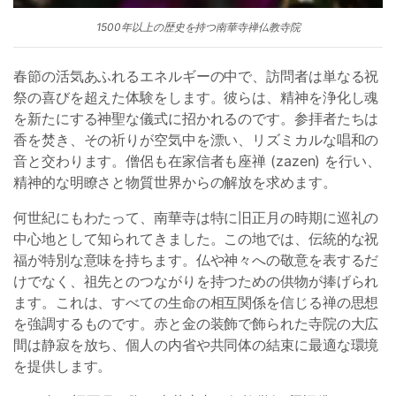
1500年以上の歴史を持つ南華寺禅仏教寺院
春節の活気あふれるエネルギーの中で、訪問者は単なる祝
祭の喜びを超えた体験をします。彼らは、精神を浄化し魂
を新たにする神聖な儀式に招かれるのです。参拝者たちは
香を焚き、その祈りが空気中を漂い、リズミカルな唱和の
音と交わります。僧侶も在家信者も座禅 (zazen) を行い、
精神的な明瞭さと物質世界からの解放を求めます。
何世紀にもわたって、南華寺は特に旧正月の時期に巡礼の
中心地として知られてきました。この地では、伝統的な祝
福が特別な意味を持ちます。仏や神々への敬意を表するだ
けでなく、祖先とのつながりを持つための供物が捧げられ
ます。これは、すべての生命の相互関係を信じる禅の思想
を強調するものです。赤と金の装飾で飾られた寺院の大広
間は静寂を放ち、個人の内省や共同体の結束に最適な環境
を提供します。