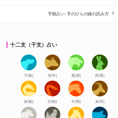
ナ
手相占い: 手のひらの線の読み方
ビ
ゲ
ー
シ
十二支（干支）占い
ョ
ン
子[鼠]
丑[牛]
寅[虎]
卯[兎]
辰[龍]
巳[蛇]
午[馬]
未[羊]