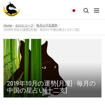
Skip
Home
ホロスコープ
毎月の干支運勢
to
2019年10月の運勢[月運] · 毎月の 中国の星占い[十二支]
content
2019年10月の運勢[月運] · 毎月の
中国の星占い[十二支]