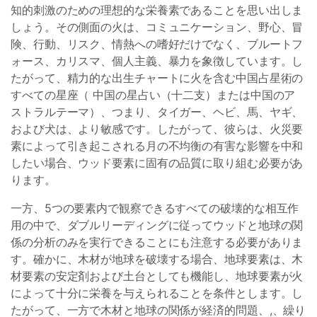
知的刺激のための理想的な栄養素であることを思い出しま
しょう。その側面の火は、コミュニケーション、野心、冒
険、行動、リスク、情熱への嗜好だけでなく、ブルートフ
ォース、カリスマ、個人主義、暴力を象徴しています。し
たがって、精力的な出生チャートに火を含む中国占星術の
すべての星座（ 中国の星占い（十二支）または中国のア
ストラルテーマ）、つまり、タイガー、ヘビ、馬、ヤギ、
および犬は、より敏感です。したがって、彼らは、火災要
素によって引き起こされる月の不均衡の有害な影響を中和
したい場合、ウッド要素に固有の品質に取り組む必要があ
ります。
一方、5つの要素内で観察できるすべての破壊的な相互作
用の中で、ダブルリーディングに従ってウッドと地球の関
係の分析のみを実行できることにも注意する必要がありま
す。確かに、木材が地球を破壊する場合、地球要素は、木
材要素の安定剤および土台としても機能し、地球要素が火
によって十分に栄養を与えられることを条件とします。し
たがって、一方で木材と地球の関係が経済的問題、,、繰り