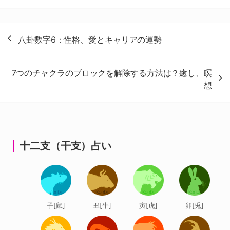
投
八卦数字6：性格、愛とキャリアの運勢
稿
ナ
7つのチャクラのブロックを解除する方法は？癒し、瞑
ビ
想
ゲ
ー
シ
ョ
十二支（干支）占い
ン
子[鼠]
丑[牛]
寅[虎]
卯[兎]