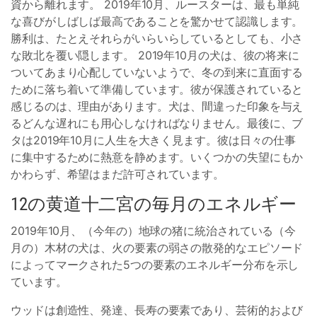
資から離れます。 2019年10月、ルースターは、最も単純
な喜びがしばしば最高であることを驚かせて認識します。
勝利は、たとえそれらがいらいらしているとしても、小さ
な敗北を覆い隠します。 2019年10月の犬は、彼の将来に
ついてあまり心配していないようで、冬の到来に直面する
ために落ち着いて準備しています。彼が保護されていると
感じるのは、理由があります。犬は、間違った印象を与え
るどんな遅れにも用心しなければなりません。最後に、ブ
タは2019年10月に人生を大きく見ます。彼は日々の仕事
に集中するために熱意を静めます。いくつかの失望にもか
かわらず、希望はまだ許可されています。
12の黄道十二宮の毎月のエネルギー
2019年10月、（今年の）地球の猪に統治されている（今
月の）木材の犬は、火の要素の弱さの散発的なエピソード
によってマークされた5つの要素のエネルギー分布を示し
ています。
ウッドは創造性、発達、長寿の要素であり、芸術的および