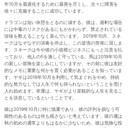
年10月を最適化するために最善を尽くし、次々に障害を
徐々に克服することに成功しています。
ドラゴンは短い休憩をとるのに値する。彼は、過剰な場合
には中毒のリスクがあるにもかかわらず、禁止されている
珍味を数えることなく喜んでいます。 2019年10月、スネ
ークはなぞなぞの演奏を停止し、この逆境の突発に屈しま
す。スネークは今や彼の小規模ビジネスにもっと注意を払
っており、他人のfiを激しく守っている。馬は2019年10月
の新しい冒険を楽しみにしていますが、その前に彼は友好
的なメモに重要な何かを置く必要があることを知っていま
す。ヤギは2019年10月を利用して気まぐれをやめ、持続
的な努力なしでは人生で何も得られないということを受け
入れ始めます。幸運は、ヤギがより楽観的な人生を見るこ
とを決意しているということです。
猿は2019年10月に特に慎重であり、彼の評判を損なう可
能性のあるものは何も残さないと考えています。彼の運は
秋の初めの通常よりもはるかに少ないため、彼は危険な投