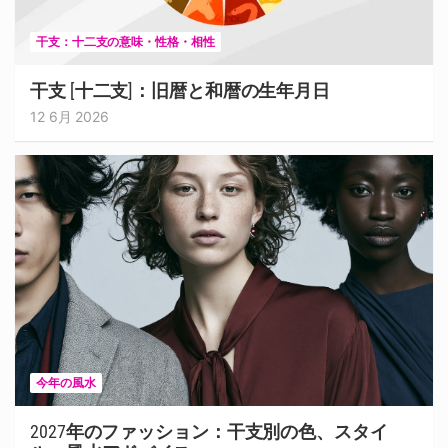
干支：十二支の意味・性格・相性
干支 [十二支]：旧暦と和暦の生年月日
12 6月 2026
今年の風水
2027年のファッション：干支別の色、スタイ