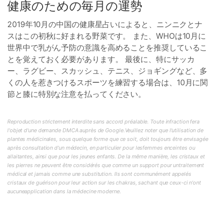
健康のための毎月の運勢
2019年10月の中国の健康星占いによると、ニンニクとナ
スはこの初秋に好まれる野菜です。 また、WHOは10月に
世界中で乳がん予防の意識を高めることを推奨しているこ
とを覚えておく必要があります。 最後に、特にサッカ
ー、ラグビー、スカッシュ、テニス、ジョギングなど、多
くの人を惹きつけるスポーツを練習する場合は、10月に関
節と膝に特別な注意を払ってください。
Reproduction strictement interdite sans accord préalable. Toute infraction fera
l'objet d'une demande DMCA auprès de Google.Veuillez noter que l'utilisation de
plantes médicinales, sous quelque forme que ce soit, doit toujours être envisagée
après consultation d'un médecin, en particulier pour lesfemmes enceintes ou
allaitantes, ainsi que pour les jeunes enfants. De la même manière, les cristaux et
les pierres ne peuvent être considérés que comme un support pour untraitement
médical et jamais comme une substitution. Ils sont communément appelés
cristaux de guérison pour leur action sur les chakras, sachant que ceux-ci n'ont
aucuneapplication dans la médecine moderne.