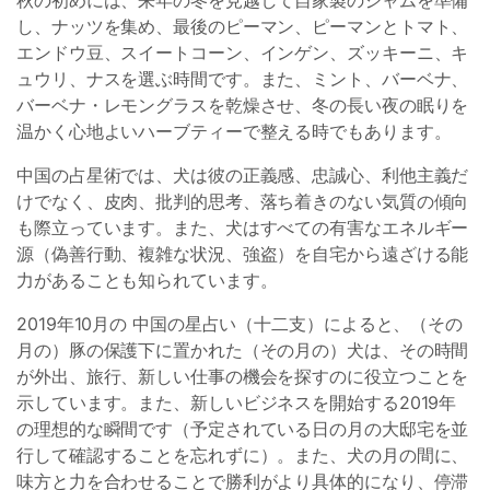
秋の初めには、来年の冬を見越して自家製のジャムを準備
し、ナッツを集め、最後のピーマン、ピーマンとトマト、
エンドウ豆、スイートコーン、インゲン、ズッキーニ、キ
ュウリ、ナスを選ぶ時間です。また、ミント、バーベナ、
バーベナ・レモングラスを乾燥させ、冬の長い夜の眠りを
温かく心地よいハーブティーで整える時でもあります。
中国の占星術では、犬は彼の正義感、忠誠心、利他主義だ
けでなく、皮肉、批判的思考、落ち着きのない気質の傾向
も際立っています。また、犬はすべての有害なエネルギー
源（偽善行動、複雑な状況、強盗）を自宅から遠ざける能
力があることも知られています。
2019年10月の 中国の星占い（十二支）によると、（その
月の）豚の保護下に置かれた（その月の）犬は、その時間
が外出、旅行、新しい仕事の機会を探すのに役立つことを
示しています。また、新しいビジネスを開始する2019年
の理想的な瞬間です（予定されている日の月の大邸宅を並
行して確認することを忘れずに）。また、犬の月の間に、
味方と力を合わせることで勝利がより具体的になり、停滞