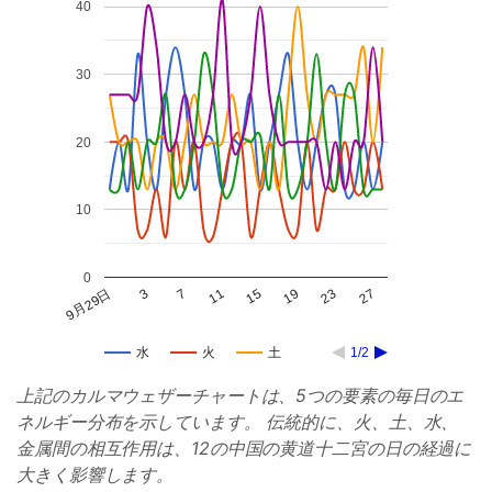
40
30
20
10
0
9月29日
3
7
11
15
19
23
27
水
火
土
1/2
上記のカルマウェザーチャートは、5つの要素の毎日のエ
ネルギー分布を示しています。 伝統的に、火、土、水、
金属間の相互作用は、12の中国の黄道十二宮の日の経過に
大きく影響します。