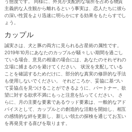
う態度です。 同様に、外見が支配的な場所を占める物質
主義的な人生観から離れるという事実は、恋人たちに彼ら
の深い性質をより迅速に明らかにする効果をもたらすでし
ょう。
カップル
誠実さは、犬と豚の両方に見られる占星術の属性です。
2019年10月にあなたのカップルが騒々しい期間を過ごし
ている場合、意見の相違の場合には、あなたのそれぞれの
立場に捕まるのを避けてください。 状況を支配している
ことを確認するためだけに、部分的な真実の修辞的な手法
も使用しないでください。 それどころか、妥協に基づい
て妥協点を見つけることができるように、パートナー、欲
望に対する欲求不満にもっと注意を払ってください。 さ
らに、月の主要な要素であるウッド要素は、一般的なアド
バイスとして、カップルとの創造的な活動を開始し、相互
の感情的な絆を更新し、新しい領土の探検を通じてお互い
を再発見する喜びを取ります。