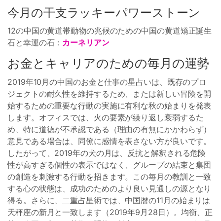
今月の干支ラッキーパワーストーン
12の中国の黄道帯動物の兆候のための中国の黄道矯正誕生
石と幸運の石：
カーネリアン
お金とキャリアのための毎月の運勢
2019年10月の中国のお金と仕事の星占いは、既存のプロ
ジェクトの耐久性を維持するため、または新しい冒険を開
始するための重要な行動の実施に有利な秋の始まりを発表
します。オフィスでは、火の要素が繰り返し衰弱するた
め、特に道徳が不承認である（理由の有無にかかわらず）
意見である場合は、同僚に感情を表さない方が良いです。
したがって、2019年の犬の月は、反抗と解釈される危険
性が高すぎる個性の表示ではなく、グループの結束と集団
の創造を刺激する行動を招きます。この毎月の教訓と一致
する心の状態は、成功のためのより良い見通しの源となり
得る。さらに、二重占星術では、中国暦の11月の始まりは
天秤座の新月と一致します（2019年9月28日）。均衡、正