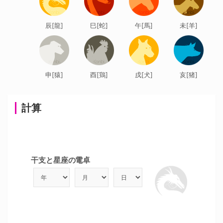
辰[龍]
巳[蛇]
午[馬]
未[羊]
申[猿]
酉[鶏]
戌[犬]
亥[猪]
計算
干支と星座の電卓